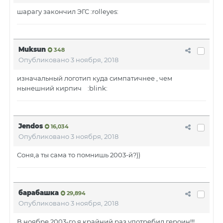
шарагу закончил ЭГС :rolleyes:
Muksun
348
Опубликовано
3 ноября, 2018
изначальный логотип куда симпатичнее , чем
нынешний кирпич :blink:
Jendos
16,034
Опубликовано
3 ноября, 2018
Соня,а ты сама то помнишь 2003-й?))
барабашка
29,894
Опубликовано
3 ноября, 2018
В ноябре 2003-го я крайний раз употребил героин!!!