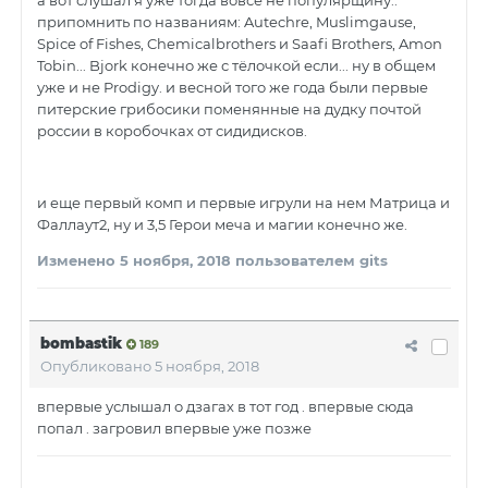
а вот слушал я уже тогда вовсе не популярщину..
припомнить по названиям: Autechre, Muslimgause,
Spice of Fishes, Chemicalbrothers и Saafi Brothers, Amon
Tobin... Bjork конечно же с тёлочкой если... ну в общем
уже и не Prodigy. и весной того же года были первые
питерские грибосики поменянные на дудку почтой
россии в коробочках от сидидисков.
и еще первый комп и первые игрули на нем Матрица и
Фаллаут2, ну и 3,5 Герои меча и магии конечно же.
Изменено
5 ноября, 2018
пользователем gits
bombastik
189
Опубликовано
5 ноября, 2018
впервые услышал о дзагах в тот год . впервые сюда
попал . загровил впервые уже позже