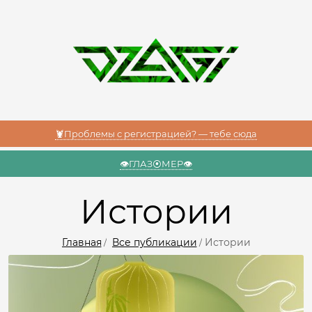
🦞Проблемы с регистрацией? — тебе сюда
👁️ГЛАЗ⦿МЕР👁️
Истории
Главная
Все публикации
Истории
/
/