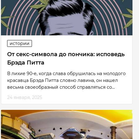
истории
От секс-символа до пончика: исповедь
Брэда Питта
В лихие 90-е, когда слава обрушилась на молодого
красавца Брэда Питта словно лавина, он нашел
весьма своеобразный способ справляться со...
24 января, 2025