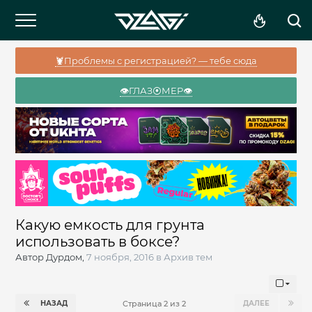
🦞Проблемы с регистрацией? — тебе сюда
👁️ГЛАЗ⦿МЕР👁️
Какую емкость для грунта
использовать в боксе?
Автор
Дурдом
,
7 ноября, 2016
в
Архив тем
НАЗАД
ДАЛЕЕ
Страница 2 из 2