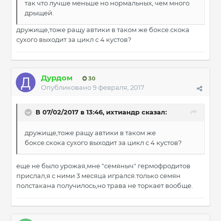
так что лучше меньше но нормальных, чем много
дрыщей.
дружище,тоже ращу автики в таком же боксе.скока
сухого выходит за цикл с 4 кустов?
Дурдом
30
Опубликовано
9 февраля, 2017
В 07/02/2017 в 13:46, ихтиандр сказал:
дружище,тоже ращу автики в таком же
боксе.скока сухого выходит за цикл с 4 кустов?
еще не было урожая,мне "семяныч" гермофродитов
прислал,я с ними 3 месяца игрался.только семян
полстакана получилось,но трава не торкает вообще.