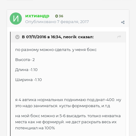
ихтиандр
36
Опубликовано
7 февраля, 2017
В 07/11/2016 в 16:34, neorik сказал:
по разному можно сделать. у меня бокс
Высота- 2
Длина -1.10
Ширина -1.10
я 4 автика нормальных поднимаю под днат-400. ну
это надо заниматься. кусты формировать, и.т.д
на мой бокс можно и 5-6 высадить. только нехватка
места как не формируй. не даст раскрыть весь их
потенциал на 100%