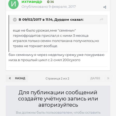
ихтиандр
36
Опубликовано
9 февраля, 2017
В 09/02/2017 в 11:14, Дурдом сказал:
еще не было урожая,мне "семяныч"
гермофродитов прислал,я с ними 3 месяца
игрался.только семян полстакана получилось,но
трава не торкает вообще.
бан семянычу.я через недельку срежу.уже покуриваю
низа.в прошлый цикл с 2-снял 200сухого
НАЗАД
ДАЛЕЕ
Страница 2 из 2
Для публикации сообщений
создайте учётную запись или
авторизуйтесь
Вы должны быть пользователем, чтобы оставить