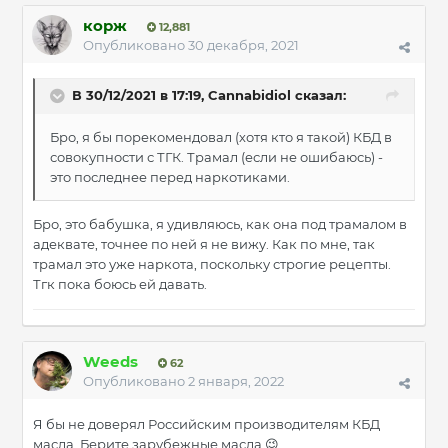
корж
12,881
Опубликовано
30 декабря, 2021
В 30/12/2021 в 17:19,
Cannabidiol
сказал:
Бро, я бы порекомендовал (хотя кто я такой) КБД в
совокупности с ТГК. Трамал (если не ошибаюсь) -
это последнее перед наркотиками.
Бро, это бабушка, я удивляюсь, как она под трамалом в
адеквате, точнее по ней я не вижу. Как по мне, так
трамал это уже наркота, поскольку строгие рецепты.
Тгк пока боюсь ей давать.
Wееds
62
Опубликовано
2 января, 2022
Я бы не доверял Российским производителям КБД
масла. Берите зарубежные масла
😉