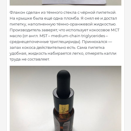
Флакон сделан из тёмного стекла с чёрной пипеткой.
На крышке была ещё одна пломба. Я снял её и достал
пипетку, наполненную тёмно-оранжевой жидкостью.
Производитель заверят, что использует кокосовое МСТ
масло (от англ. MST – medium-chain triglycerides –
среднецепочечные триглецириды). Принюхался —
запах кокоса действительно есть. Сама пипетка
удобная, жидкость набирается легко, отмерять капли
труда не составляет.