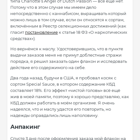
типа Charlotte’s Angel от Dutch Passion — всё еще нет.
Потому что в этом случае мы имеем дело
непосредственно с каннабисом, выращивать который
можно лишь в том случае, если он относятся к сортам,
включённым в Реестр селекционных достижений (как
гласит
постановление
к статье 18 ФЗ «О наркотических
средствах»).
Но вернёмся к маслу. Удостоверившись, что в пункте
выдачи заказов меня не примут доблестные стражи
порядка, я решил заказать один флакон и исследовать
действие его содержимого на себе.
Два года назад, будучи в США, я пробовал косяк с
сортом Special Sauce, в котором содержание КБД
составляет 18%. Его эффект «чистой головы» всё ещё
жив в моей памяти, поэтому я хорошо представляю, как
КБД должен работать в моём организме. Я очень
надеялся, что и маслу удастся его повторить, но
надежды оправдались лишь наполовину.
Анпакинг
Спустя 3 дня после оформления заказа мой флакон на