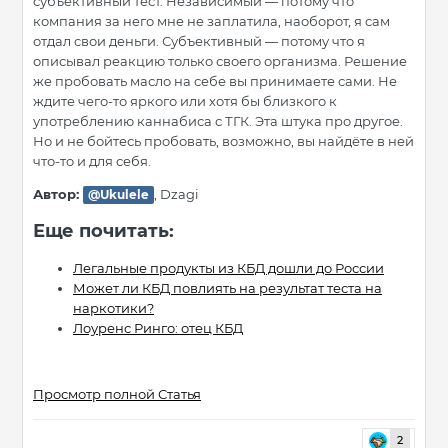
субъективный тест. Независимый — потому что
компания за него мне не заплатила, наоборот, я сам
отдал свои деньги. Субъективный — потому что я
описывал реакцию только своего организма. Решение
же пробовать масло на себе вы принимаете сами. Не
ждите чего-то яркого или хотя бы близкого к
употреблению каннабиса с ТГК. Эта штука про другое.
Но и не бойтесь пробовать, возможно, вы найдёте в ней
что-то и для себя.
Автор:
, Dzagi
@Ukulele
Еще почитать:
Легальные продукты из КБД дошли до России
Может ли КБД повлиять на результат теста на
наркотики?
Лоуренс Ринго: отец КБД
Просмотр полной Статья
2