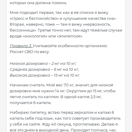
которых она должна помочь.
Мне подходит первая, так как в её списке я вижу
«стресс и беспокойство» и «улучшение качества сна».
Вторая, наверно, тоже — там я вижу «нервозность,
бессонница». Третья точно нет, там идут тяжёлые случаи
вроде «онкология» или «эпилепсия».
Правило 3.
Учитывайте особенности организма.
Расчет CBD по весу:
Низкая дозировка ­­– 2 мг на 10 кг;
Средняя дозировка – 6 мг на 10 кг;
Высокая дозировка – 15 мг на 10 кг.
Начинаю считать. Мой вес 70 кг, значит, для низкой
дозировки мне нужно 14 мг. Округлим до 15 мг, чтобы
легче считать по каплям. В одной капле 2,5 мг,
получается 6 капель.
Набираю пипетку, встаю перед зеркалом и капаю 6
капель себе под язык, как того советует производитель
у себя на сайте. Жду 40 секунд, проглатываю. Делаю я
всё это днём в выходной день. Проходит полчаса, час.