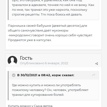
Бро, это бабушка, я удивляюсь, как она под
трамалом в адеквате, точнее по ней я не вижу. Как
по мне, так трамал это уже наркота, поскольку
строгие рецепты. Тгк пока боюсь ей давать.
Парнишка своей бабушке (девятый десяток),для
общего самочувствия,даёт мухоморы
-микродозинг,говорит очень хорошо себя чувствует.
Продаются уже в капсулах.
Гость
Опубликовано
6 января, 2022
В 30/12/2021 в 08:42,
корж
сказал:
Где можно купить и можно ли употреблять
пожилому человеку? Он, человек, употребляет
трамал для купирования болей.
Купить можно у Сына ветра.