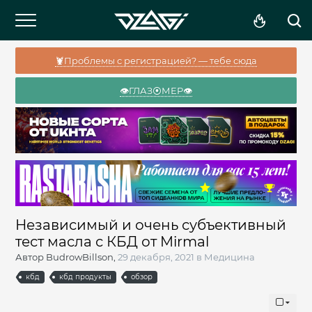
🦞Проблемы с регистрацией? — тебе сюда
👁️ГЛАЗ⦿МЕР👁️
Независимый и очень субъективный
тест масла с КБД от Mirmal
Автор
BudrowBillson
,
29 декабря, 2021
в
Медицина
кбд
кбд продукты
обзор