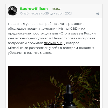
BudrowBillson
352
Опубликовано
29 декабря, 2021
Недавно я увидел, как ребята в чате редакции
обсуждают продукт компании Mirmal CBD и их
предложение посотрудничать. «Ого, а разве в России
уже можно?», — подумал я. Немного повентилировав
вопросик и прочитав
письмо МВД
, которое
Mirmal сами разместили у себя в телеграм-канале, я
убедился в том, что можно.