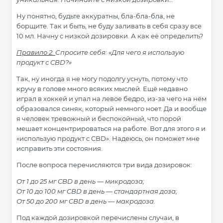
Ну понятно, будьте аккуратны, бла-бла-бла, не
борщите. Так и быть, не буду заливать в себя сразу все
10 мл. Начну с низкой дозировки. А как её определить?
Правило 2.
Спросите себя: «Для чего я использую
продукт с CBD?»
Так, ну иногда я не могу подолгу уснуть, потому что
кручу в голове много всяких мыслей. Ещё недавно
играл в хоккей и упал на левое бедро, из-за чего на нём
образовался синяк, который немного ноет. Да и вообще
я человек тревожный и беспокойный, что порой
мешает концентрироваться на работе. Вот для этого я и
«использую продукт с CBD». Надеюсь, он поможет мне
исправить эти состояния.
После вопроса перечисляются три вида дозировок:
От 1 до 25 мг CBD в день — микродоза;
От 10 до 100 мг CBD в день — стандартная доза;
От 50 до 200 мг CBD в день ­— макродоза.
Под каждой дозировкой перечислены случаи, в