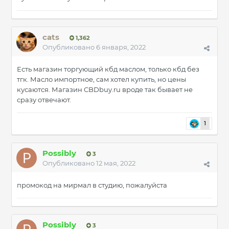
cats
1,362
Опубликовано
6 января, 2022
Есть магазин торгующий кбд маслом, только кбд без
тгк. Масло импортное, сам хотел купить, но цены
кусаются. Магазин CBDbuy.ru вроде так бывает не
сразу отвечают.
1
Possibly
3
Опубликовано
12 мая, 2022
промокод на мирмал в студию, пожалуйста
Possibly
3