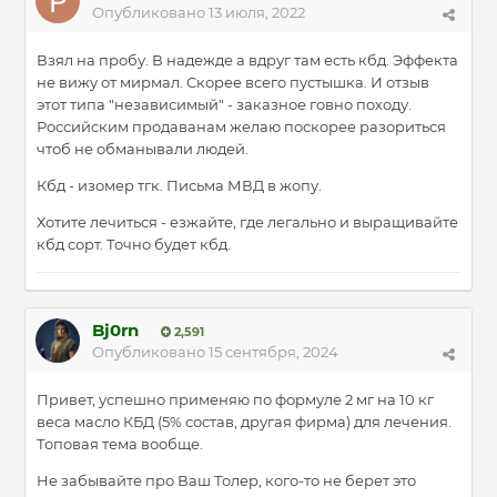
Опубликовано
13 июля, 2022
Взял на пробу. В надежде а вдруг там есть кбд. Эффекта
не вижу от мирмал. Скорее всего пустышка. И отзыв
этот типа "независимый" - заказное говно походу.
Российским продаванам желаю поскорее разориться
чтоб не обманывали людей.
Кбд - изомер тгк. Письма МВД в жопу.
Хотите лечиться - езжайте, где легально и выращивайте
кбд сорт. Точно будет кбд.
Bj0rn
2,591
Опубликовано
15 сентября, 2024
Привет, успешно применяю по формуле 2 мг на 10 кг
веса масло КБД (5% состав, другая фирма) для лечения.
Топовая тема вообще.
Не забывайте про Ваш Толер, кого-то не берет это