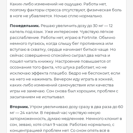
Каких-либо изменений не ощущаю. Работы нет,
поэтому факторы стресса отсутствуют, физическая боль
в ноге не убавляется. Ночью сплю нормально.
Понедельник.
Решаю увеличить дозу до 30 мг — 12
капель под язык. Уже интереснее. Чувствую лёгкое
расслабление. Работы нет, играю в Fortnite. Обычно
немного пугаюсь, когда слышу бег противника или
вступаю в схватку, сердце начинает биться чаще. Но
сейчас совершенно спокойно сыграл два матча и
пошёл читать книжку. Настроение повышается от
осознания того факта, что штука работает, но не
исключаю эффекта плацебо. Бедро не беспокоит, если
на него не нажимать. Вечером иду играть в хоккей,
каких-либо изменений самочувствия или качества
игры не замечаю. Сон снова был хорошим, проблем с
засыпанием не испытывал.
Вторник.
Утром увеличиваю дозу сразу в два раза до 60
мг — 24 капли. В первый час чувствую некую
заторможенность, думаю медленнее. Немного клонит в
сон, зеваю, хотя спал 9 часов. Работаю нормально, с
концентрацией проблем нет. Со сном опять всё в