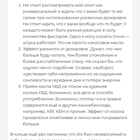
Не стоит рассматривать мой опыт как
универсальный и ждать, что с вами будет то же
самое при использовании указанных дозировок.
Не стоит ждать, что с вами вообще что-то будет. У
каждого может быть разная реакция в силу
множества факторов. Одно я могу сказать точно —
штука работает. Это не просто кокосовое масло.
Эффект разнится от дозировок. Думал, что чем
больше буду капать, тем более спокойным и
более расслабленным стану. Не сказал бы, что
ощутил нечто подобное. Скорее, наоборот,
чувствовал себя напряжённо из-за ощущения
сонливости в середине дня и потери энергии.
Приём масла КБД не похож на курение
косяка КБД. Возможно, всё дело в способе
употребления. Возможно, потому что в травке
содержатся ещё и другие каннабиноиды,
например, КБГ, КБН и прочие. Эффект от косяка
проявлялся отчётливее и лично мне понравился
больше.
В конце ещё раз напомню, что это был независимый и