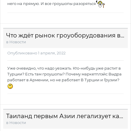
него на прямую. И все гроушопы разоряться
Что ждёт рынок гроуоборудования в России? Интервью с оптовым дистрибьютором
в
Новости
Опубликовано
1 апреля, 2022
Уже очевидно, что надо уезжать. Кто-нибудь уже растит в
Турции? Есть там гроушопы? Почему маркетплэйс Выдра
работает в Армении, но не работает В Турции и Грузии?
Таиланд первым Азии легализует каннабис
в
Новости