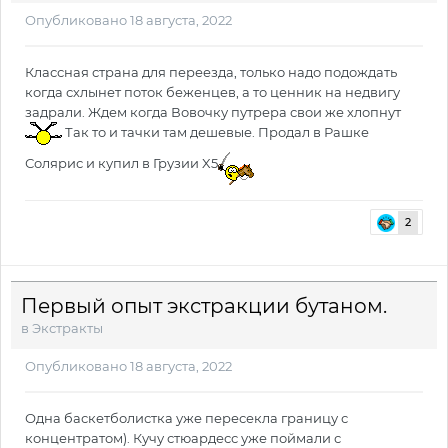
Опубликовано
18 августа, 2022
Классная страна для переезда, только надо подождать
когда схлынет поток беженцев, а то ценник на недвигу
задрали. Ждем когда Вовочку путрера свои же хлопнут
Так то и тачки там дешевые. Продал в Рашке
Солярис и купил в Грузии X5
2
Первый опыт экстракции бутаном.
в
Экстракты
Опубликовано
18 августа, 2022
Одна баскетболистка уже пересекла границу с
концентратом). Кучу стюардесс уже поймали с