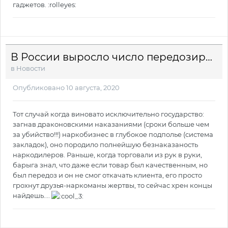
гаджетов. :rolleyes:
В России выросло число передозировок наркотиками
в
Новости
Опубликовано
10 августа, 2020
Тот случай когда виновато исключительно государство:
загнав драконовскими наказаниями (сроки больше чем
за убийство!!!) наркобизнес в глубокое подполье (система
закладок), оно породило полнейшую безнаказаность
наркодилеров. Раньше, когда торговали из рук в руки,
барыга знал, что даже если товар был качественным, но
был передоз и он не смог откачать клиента, его просто
грохнут друзья-наркоманы жертвы, то сейчас хрен концы
найдешь....