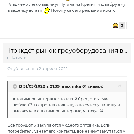
Кладмены легко выкинут Путина из Кремля и швабру ему
в задницу вставят
Потому как это реальный косяк.
5
Что ждёт рынок гроуоборудования в России? Интервью с оптовым дистрибьютором
в
Новости
Опубликовано
2 апреля, 2022
В 31/03/2022 в 21:39,
maximka 81
сказал:
Анонимное интервью это такой бред, это я счас
любую х**ню противоположную по смыслу напишу и
выложу как анонимное интервью, я в ахуе
😁
Все гроушопы закупаются у одного оптовика. Если
потребитель узнает его контакты, все начнут закупаться у