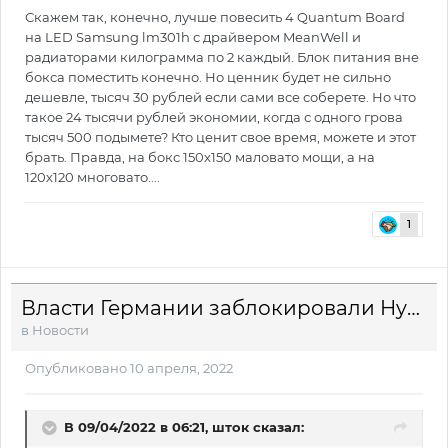
Скажем так, конечно, лучше повесить 4 Quantum Board
на LED Samsung lm301h с драйвером MeanWell и
радиаторами килограмма по 2 каждый. Блок питания вне
бокса поместить конечно. Но ценник будет не сильно
дешевле, тысяч 30 рублей если сами все соберете. Но что
такое 24 тысячи рублей экономии, когда с одного грова
тысяч 500 подымете? Кто ценит свое время, можете и этот
брать. Правда, на бокс 150х150 маловато мощи, а на
120х120 многовато....
1
Власти Германии заблокировали Hydra
в
Новости
Опубликовано
10 апреля, 2022
В 09/04/2022 в 06:21,
шток
сказал: