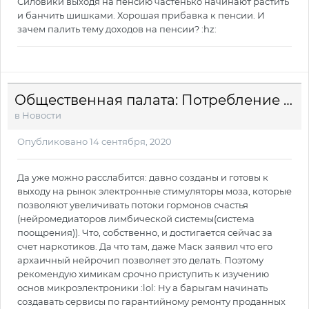
Силовики выходя на пенсию частенько начинают растить
и банчить шишками. Хорошая прибавка к пенсии. И
зачем палить тему доходов на пенсии? :hz:
Общественная палата: Потребление наркотиков в России носит угрожающий характер
в
Новости
Опубликовано
14 сентября, 2020
Да уже можно расслабится: давно созданы и готовы к
выходу на рынок электронные стимуляторы моза, которые
позволяют увеличивать потоки гормонов счастья
(нейромедиаторов лимбической системы(система
поощрения)). Что, собственно, и достигается сейчас за
счет наркотиков. Да что там, даже Маск заявил что его
архаичный нейрочип позволяет это делать. Поэтому
рекомендую химикам срочно приступить к изучению
основ микроэлектроники :lol: Ну а барыгам начинать
создавать сервисы по гарантийному ремонту проданных