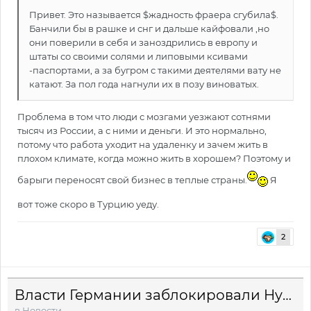
Привет. Это называется $жадность фраера сгубила$.
Банчили бы в рашке и снг и дальше кайфовали ,но
они поверили в себя и заноздрились в европу и
штаты со своими солями и липовыми ксивами
-паспортами, а за бугром с такими деятелями вату не
катают. За пол года нагнули их в позу виноватых.
Проблема в том что люди с мозгами уезжают сотнями
тысяч из России, а с ними и деньги. И это нормально,
потому что работа уходит на удаленку и зачем жить в
плохом климате, когда можно жить в хорошем? Поэтому и
барыги переносят свой бизнес в теплые страны.
Я
вот тоже скоро в Турцию уеду.
2
Власти Германии заблокировали Hydra
в
Новости