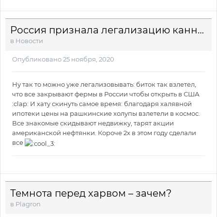
Россия признала легализацию каннабиса угрозой национальной безопасности
в
Новости
Опубликовано
25 ноября, 2020
Ну так то можно уже легализовывать: биток так взлетел,
что все закрывают фермы в России чтобы открыть в США
:clap: И хату скинуть самое время: благодаря халявной
ипотеки цены на рашкинские холупы взлетели в космос.
Все знакомые скидывают недвижку, тарят акции
американской нефтянки. Короче 2х в этом году сделали
все
Темнота перед харвом – зачем?
в
Plagron