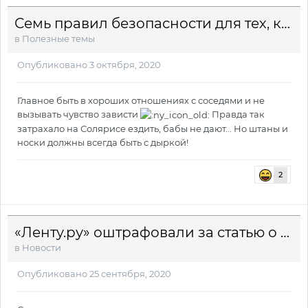
Семь правил безопасности для тех, кто выращивает каннабис
в
Полезные темы
Опубликовано
3 октября, 2020
Главное быть в хороших отношениях с соседями и не
вызывать чувство зависти
Правда так
затрахало на Солярисе ездить, бабы не дают... Но штаны и
носки должны всегда быть с дыркой!
2
«Ленту.ру» оштрафовали за статью о марихуане
в
Новости
Опубликовано
25 сентября, 2020