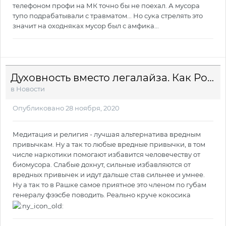
телефоном профи на МК точно бы не поехал. А мусора
тупо подрабатывали с травматом... Но сука стрелять это
значит на оходняках мусор был с амфика...
Духовность вместо легалайза. Как Россия борется с наркотиками
в
Новости
Опубликовано
28 ноября, 2020
Медитация и религия - лучшая альтернатива вредным
привычкам. Ну а так то любые вредные привычки, в том
числе наркотики помогают избавится человечеству от
биомусора. Слабые дохнут, сильные избавляются от
вредных привычек и идут дальше став сильнее и умнее.
Ну а так то в Рашке самое приятное это членом по губам
генералу фээсбе поводить. Реально круче кокосика