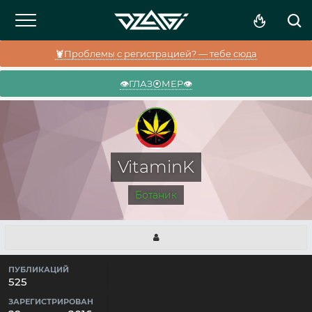
🦞Проблемы с регистрацией? — тебе сюда
👁️ГЛАЗ⦿МЕР👁️
VitaminK
Ботаник
ПУБЛИКАЦИЙ
525
ЗАРЕГИСТРИРОВАН