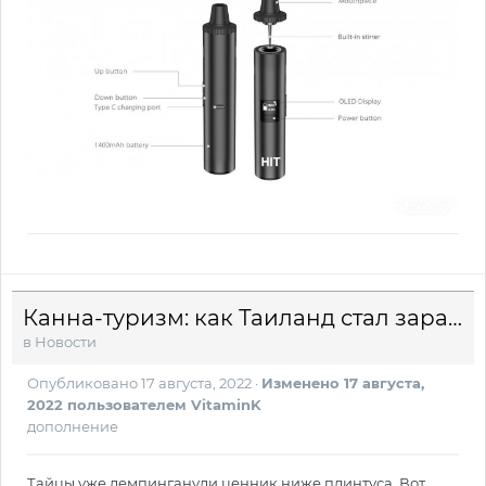
Канна-туризм: как Таиланд стал зарабатывать после легализации
в
Новости
Опубликовано
17 августа, 2022
·
Изменено
17 августа,
2022
пользователем VitaminK
дополнение
Тайцы уже демпинганули ценник ниже плинтуса. Вот