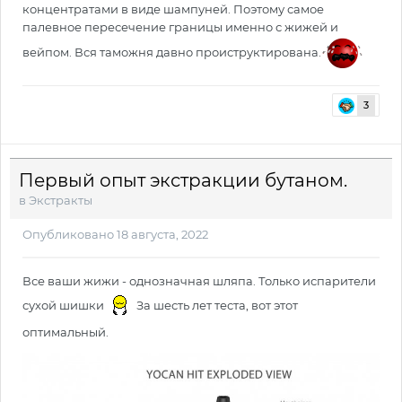
концентратами в виде шампуней. Поэтому самое
палевное пересечение границы именно с жижей и
вейпом. Вся таможня давно проиструктирована.
3
Первый опыт экстракции бутаном.
в
Экстракты
Опубликовано
18 августа, 2022
Все ваши жижи - однозначная шляпа. Только испарители
сухой шишки
За шесть лет теста, вот этот
оптимальный.