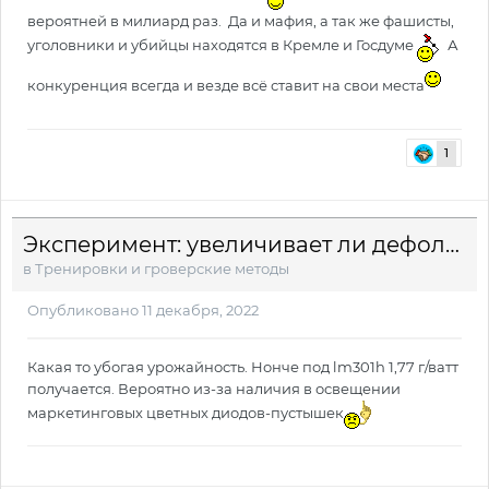
вероятней в милиард раз. Да и мафия, а так же фашисты,
уголовники и убийцы находятся в Кремле и Госдуме
А
конкуренция всегда и везде всё ставит на свои места
1
Эксперимент: увеличивает ли дефолиация урожайность и содержание ТГК?
в
Тренировки и гроверские методы
Опубликовано
11 декабря, 2022
Какая то убогая урожайность. Нонче под lm301h 1,77 г/ватт
получается. Вероятно из-за наличия в освещении
маркетинговых цветных диодов-пустышек