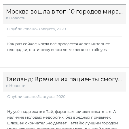
Москва вошла в топ-10 городов мира по употреблению каннабиса
в
Новости
Опубликовано
8 августа, 2020
Как раз сейчас, когда всё продается через интернет-
площадки, статистику вести легче легкого. :rolleyes:
Таиланд: Врачи и их пациенты смогут сами выращивать каннабис
в
Новости
Опубликовано
5 августа, 2020
Ну усё, надо ехать в Тай, фарангам шишки пихать :sm: А
наличие молодых недорогих, без вредных привычек
шлюшек окончательно делает Паттайю лучшим городом
мира для среднестатистического мужчины этой планеты