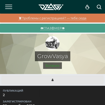
🦞Проблемы с регистрацией? — тебе сюда
👁️ГЛАЗ⦿МЕР👁️
GrowVasya
Ботаник
ПУБЛИКАЦИЙ
2
ЗАРЕГИСТРИРОВАН