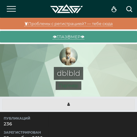
🦞Проблемы с регистрацией? — тебе сюда
👁️ГЛАЗ⦿МЕР👁️
dblbld
Партнёр
ПУБЛИКАЦИЙ
236
ЗАРЕГИСТРИРОВАН