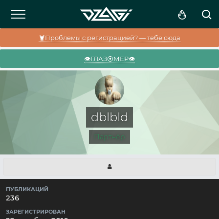
🦞Проблемы с регистрацией? — тебе сюда
👁️ГЛАЗ⦿МЕР👁️
dblbld
Партнёр
ПУБЛИКАЦИЙ
236
ЗАРЕГИСТРИРОВАН