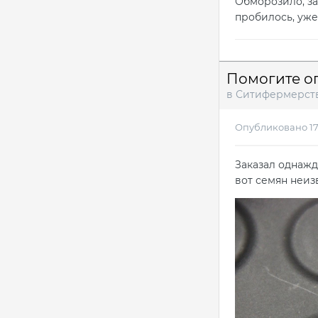
Обморозило, за
пробилось, уже
Помогите о
в
Ситифермерст
Опубликовано
1
Заказал однажд
вот семян неиз