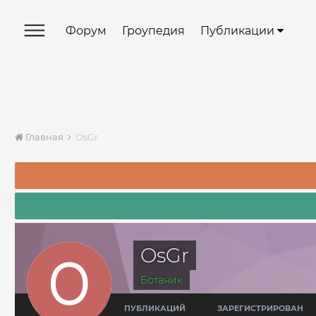
Форум
Гроупедия
Публикации
Главная
OsGr
OsGr
Ботаник
ПУБЛИКАЦИЙ
ЗАРЕГИСТРИРОВАН