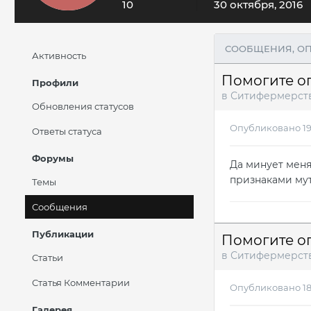
10
30 октября, 2016
СООБЩЕНИЯ, О
Активность
Помогите о
Профили
в
Ситифермерст
Обновления статусов
Опубликовано
1
Ответы статуса
Форумы
Да минует меня
признаками мут
Темы
Сообщения
Публикации
Помогите о
в
Ситифермерст
Статьи
Статья Комментарии
Опубликовано
1
Галерея