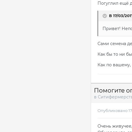
Погуглил ещё до
В 17/03/201
Привет! Непо
Сами семена де
Как бы то ни бы
Как по вашему,
Помогите о
в
Ситифермерст
Опубликовано
1
Очень живучее,