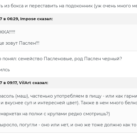
 из бокса и переставить на подоконник (уж очень много ме
7 в 06:29, Impose сказал:
А!!!!!
е зовут Паслен!!!
 понял: семейство Пасленовые, род Паслен черный?
илсь
 в 09:17, VilArt сказал:
фасоль (маш), частенько употребляем в пищу - или как гарн
- и вкуснее суп и интересней цвет). Также в нем много бел
в маркетах на полки с крупами редко смотришь?)
выросло, погугли - оно или нет, и оно же тоже должно как то