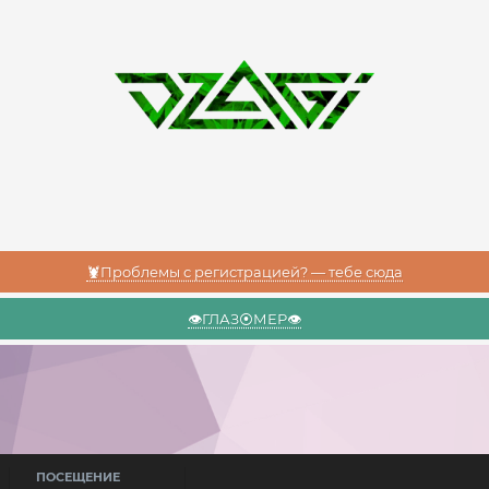
🦞Проблемы с регистрацией? — тебе сюда
👁️ГЛАЗ⦿МЕР👁️
ПОСЕЩЕНИЕ