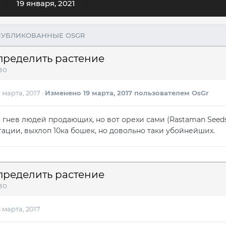
19 января, 2021
ПУБЛИКОВАННЫЕ OSGR
пределить растение
во
9 марта, 2017
·
Изменено
19 марта, 2017
пользователем OsGr
 гнев людей продающих, но вот орехи сами (Rastaman Seeds F
ации, выхлоп 10ка бошек, но довольно таки убойнейших.
пределить растение
во
8 марта, 2017