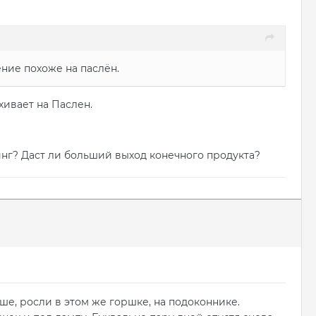
ние похоже на паслён.
хивает на Паслен.
нг? Даст ли больший выход конечного продукта?
ше, росли в этом же горшке, на подоконнике.