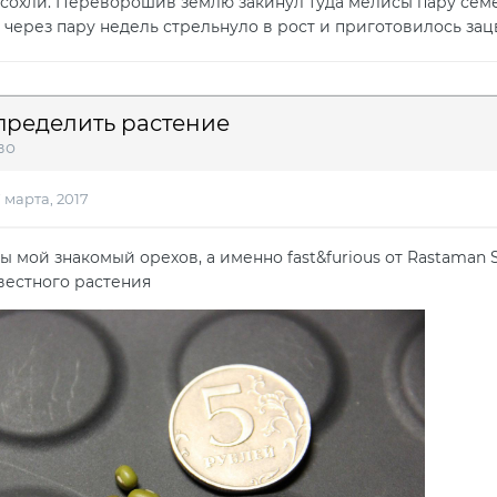
сохли. Переворошив землю закинул туда мелисы пару семеч
 через пару недель стрельнуло в рост и приготовилось зац
пределить растение
во
7 марта, 2017
ы мой знакомый орехов, а именно fast&furious от Rastaman S
вестного растения