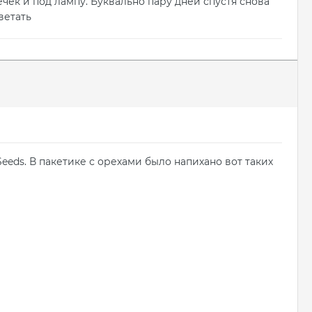
ек и под лампу. Буквально пару дней спустя снова
ветать
eeds. В пакетике с орехами было напихано вот таких