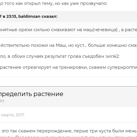
 того как открыл тему, но как уже прозвучало:
7 в 23:13, baldimsan сказал:
нятные орехи сильно смахивают на маш(чечевица) , а расте
йствительно похожи на Маш, но куст... больше конешно сма
ло, в обоих случаях результат грова съедобен :wink2:
 растение отреагирует на тренировки, скажем суперкроппи
пределить растение
во
7 марта, 2017
 это так скажем перерождение, перые три куста были мень