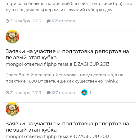
в три раза больше! настоящий бассейн. )) держись бро) зато
руки подкачаешь) керамзит - лучший субстрат для...
21 ноября, 2013
535 ответов
Заявки на участие и подготовка репортов на
первый этап кубка
mongol
ответил
fliphp
тема в
DZAGI CUP 2013
Спасибо. :hi2: в тексте + 2 символа - несущественно, а на
практике +800 Вт света, еще как существенно. :wink2:
21 ноября, 2013
187 ответов
1
Заявки на участие и подготовка репортов на
первый этап кубка
mongol
ответил
fliphp
тема в
DZAGI CUP 2013