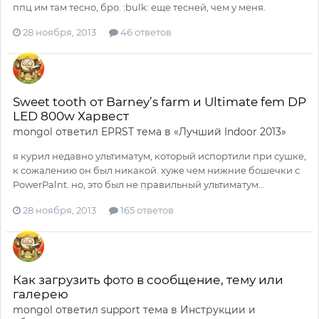
ппц им там тесно, бро. :bulk: еще тесней, чем у меня.
28 ноября, 2013
46 ответов
Sweet tooth от Barney’s farm и Ultimate fem DP
LED 800w Харвест
mongol
ответил
EPRST
тема в
«Лучший Indoor 2013»
я курил недавно ультиматум, который испортили при сушке,
к сожалению он был никакой. хуже чем нижние бошечки с
PowerPalnt. но, это был не правильный ультиматум...
28 ноября, 2013
165 ответов
Как загрузить фото в сообщение, тему или
галерею
mongol
ответил
support
тема в
Инструкции и