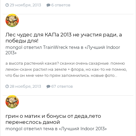
29 ноября, 2013
6 ответов
Лес чудес для КАПа 2013 не участия ради, а
победы для!
mongol
ответил
TrainWreck
тема в
«Лучший Indoor
2013»
а высота растений какая? сканки очень сахарные. помню
лемон-сканк растил на земле + флора, но как-то не помню,
что бы он мне чем-то прям запомнились. новые фото...
28 ноября, 2013
67 ответов
грин о матик и бонусы от деда,лето
перенеслось дамой
mongol
ответил тема в
«Лучший Indoor 2013»