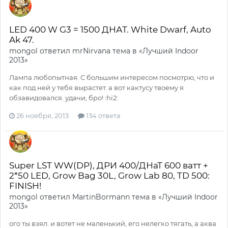
LED 400 W G3 = 1500 ДНАТ. White Dwarf, Auto
Ak 47.
mongol
ответил
mrNirvana
тема в
«Лучший Indoor
2013»
Лампа любопытная. С большим интересом посмотрю, что и
как под ней у тебя вырастет. а вот кактусу твоему я
обзавидовался. удачи, бро! :hi2:
26 ноября, 2013
134 ответа
Super LST WW(DP), ДРИ 400/ДНаТ 600 ватт +
2*50 LED, Grow Bag 30L, Grow Lab 80, TD 500:
FINISH!
mongol
ответил
MartinBormann
тема в
«Лучший Indoor
2013»
ого ты взял. и вотет не маленький, его нелегко тягать, а аква