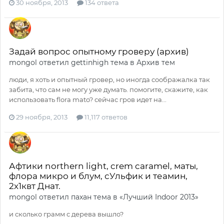
30 ноября, 2013
134 ответа
Задай вопрос опытному гроверу (архив)
mongol
ответил
gettinhigh
тема в
Архив тем
люди, я хоть и опытный гровер, но иногда соображалка так
забита, что сам не могу уже думать. помогите, скажите, как
использовать flora mato? сейчас гров идет на...
29 ноября, 2013
11,117 ответов
Афтики northern light, crem caramel, маты,
флора микро и блум, сУльфик и теамин,
2х1квт Днат.
mongol
ответил
пахан
тема в
«Лучший Indoor 2013»
и сколько грамм с дерева вышло?