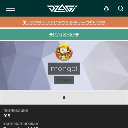
🦞Проблемы с регистрацией? — тебе сюда
👁️ГЛАЗ⦿МЕР👁️
mongol
Гровер
ПУБЛИКАЦИЙ
915
ЗАРЕГИСТРИРОВАН