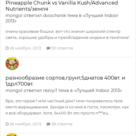
Pineapple Chunk vs Vanilla Kush/Advanced
Nutrients/земля
mongol
ответил
dvoichsnik
тема в
«Лучший Indoor
2013»
очень красивые бошки. вот что значит широкий спектр
света, хорошие удобры и преобладание индики в генетике!
26 ноября, 2013
90 ответов
разнообразие сортов,грунт,5днатов 400вт. и
1дрл700вт.
mongol
ответил
rezvyi1
тема в
«Лучший Indoor 2013»
Бро, это гараж? или частный дом? мне понравилось твоё
место выращивания. Заходи и ко мне в гости, посмотри, как
я всё оборудовал. Хотя, 5х400 Вт это просто п***ец...
26 ноября, 2013
38 ответов