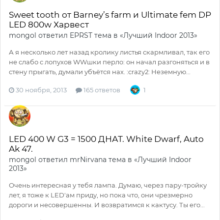
Sweet tooth от Barney’s farm и Ultimate fem DP
LED 800w Харвест
mongol
ответил
EPRST
тема в
«Лучший Indoor 2013»
А я несколько лет назад кролику листья скармливал, так его
не слабо с лопухов WWшки перло: он начал разгоняться и в
стену прыгать, думали убъётся нах. :crazy2: Неземную...
30 ноября, 2013
165 ответов
1
LED 400 W G3 = 1500 ДНАТ. White Dwarf, Auto
Ak 47.
mongol
ответил
mrNirvana
тема в
«Лучший Indoor
2013»
Очень интересная у тебя лампа. Думаю, через пару-тройку
лет, я тоже к LED'ам приду, но пока что, они чрезмерно
дороги и несовершенны. И возвратимся к кактусу. Ты его...