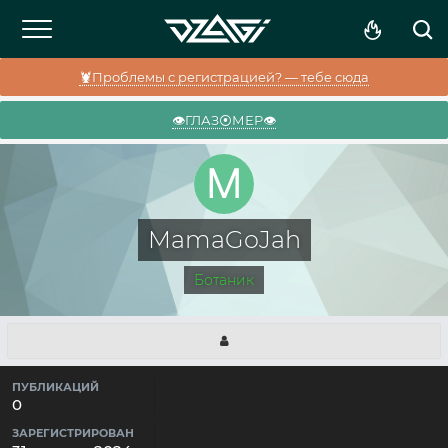
🦞Проблемы с регистрацией? — тебе сюда
👁️ГЛАЗ⦿МЕР👁️
MamaGoJah
Ботаник
ПУБЛИКАЦИЙ
0
ЗАРЕГИСТРИРОВАН