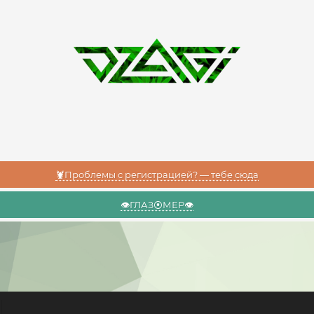
🦞Проблемы с регистрацией? — тебе сюда
👁️ГЛАЗ⦿МЕР👁️