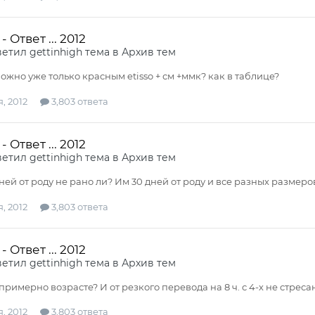
 Ответ ... 2012
ветил
gettinhigh
тема в
Архив тем
ожно уже только красным etisso + см +ммк? как в таблице?
, 2012
3,803 ответа
 Ответ ... 2012
ветил
gettinhigh
тема в
Архив тем
ней от роду не рано ли? Им 30 дней от роду и все разных размеро
, 2012
3,803 ответа
 Ответ ... 2012
ветил
gettinhigh
тема в
Архив тем
примерно возрасте? И от резкого перевода на 8 ч. с 4-х не стреса
, 2012
3,803 ответа