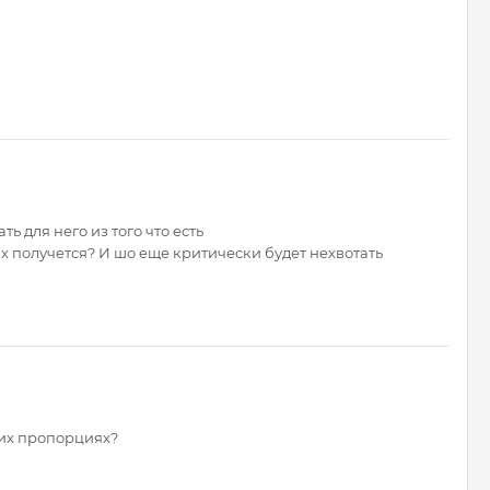
 для него из того что есть
х получется? И шо еще критически будет нехвотать
ких пропорциях?