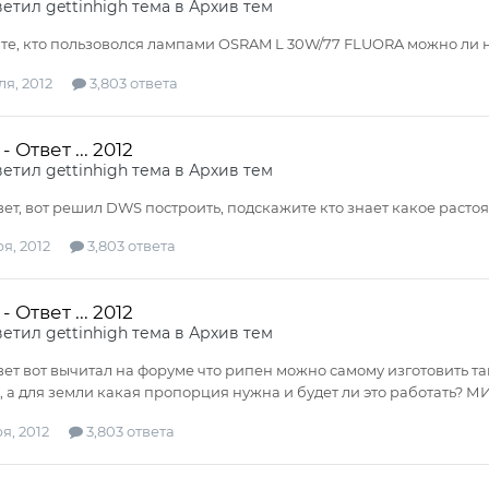
ветил
gettinhigh
тема в
Архив тем
е, кто пользоволся лампами OSRAM L 30W/77 FLUORA можно ли на
я, 2012
3,803 ответа
 Ответ ... 2012
ветил
gettinhigh
тема в
Архив тем
ет, вот решил DWS построить, подскажите кто знает какое растоян
я, 2012
3,803 ответа
 Ответ ... 2012
ветил
gettinhigh
тема в
Архив тем
ет вот вычитал на форуме что рипен можно самому изготовить таким 
, а для земли какая пропорция нужна и будет ли это работать? М
я, 2012
3,803 ответа