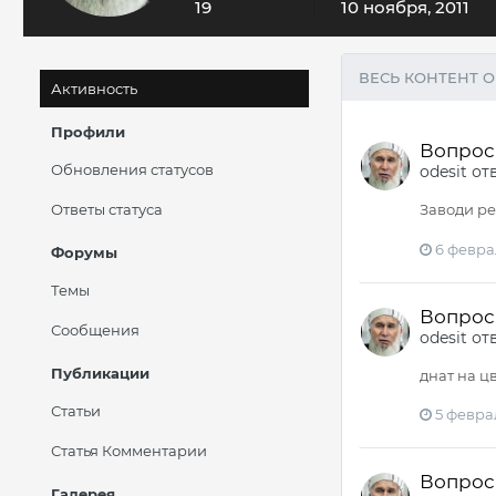
19
10 ноября, 2011
ВЕСЬ КОНТЕНТ O
Активность
Профили
Вопрос -
Обновления статусов
odesit
от
Ответы статуса
Заводи ре
6 феврал
Форумы
Темы
Вопрос -
Сообщения
odesit
от
Публикации
днат на цв
Статьи
5 феврал
Статья Комментарии
Вопрос -
Галерея