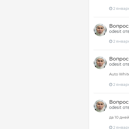
2 января
Вопрос -
odesit
от
2 января
Вопрос -
odesit
от
Auto White
2 января
Вопрос -
odesit
от
да 10 дне
2 января