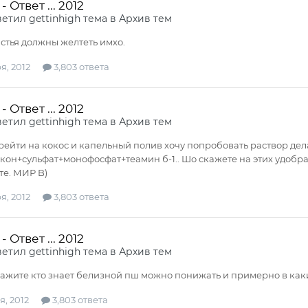
 Ответ ... 2012
ветил
gettinhigh
тема в
Архив тем
стья должны желтеть имхо.
я, 2012
3,803 ответа
 Ответ ... 2012
ветил
gettinhigh
тема в
Архив тем
ейти на кокос и капельный полив хочу попробовать раствор делать
кон+сульфат+монофосфат+теамин б-1.. Шо скажете на этих удобра
е. МИР B)
я, 2012
3,803 ответа
 Ответ ... 2012
ветил
gettinhigh
тема в
Архив тем
ажите кто знает белизной пш можно понижать и примерно в ка
я, 2012
3,803 ответа