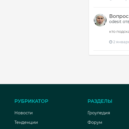
Вопрос -
odesit
от
кто подск
2 января
РУБРИКАТОР
РАЗДЕЛЫ
Новости
Гроупедия
Тенденции
Форум