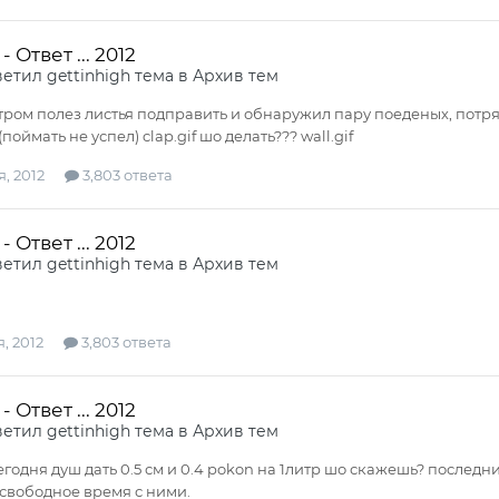
 Ответ ... 2012
ветил
gettinhigh
тема в
Архив тем
тром полез листья подправить и обнаружил пару поеденых, потряс
поймать не успел) clap.gif шо делать??? wall.gif
, 2012
3,803 ответа
 Ответ ... 2012
ветил
gettinhigh
тема в
Архив тем
, 2012
3,803 ответа
 Ответ ... 2012
ветил
gettinhigh
тема в
Архив тем
егодня душ дать 0.5 см и 0.4 pokon на 1литр шо скажешь? послед
 свободное время с ними.