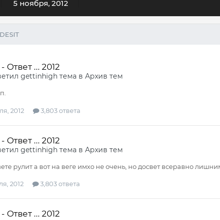
5 ноября, 2012
DESIT
 Ответ ... 2012
ветил
gettinhigh
тема в
Архив тем
п.
я, 2012
3,803 ответа
 Ответ ... 2012
ветил
gettinhigh
тема в
Архив тем
ете рулит а вот на веге имхо не очень, но досвет всеравно лишним
я, 2012
3,803 ответа
 Ответ ... 2012