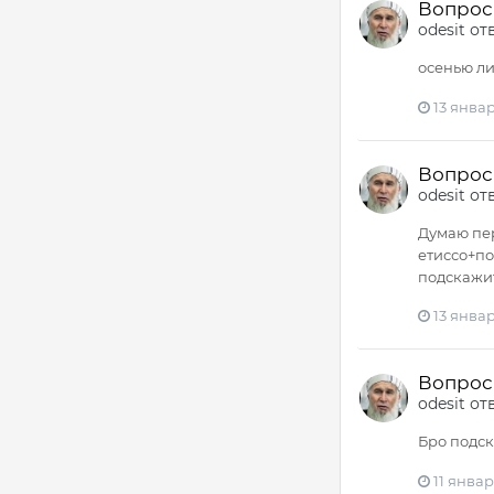
Вопрос -
odesit
от
осенью ли
13 январ
Вопрос -
odesit
от
Думаю пер
етиссо+по
подскажит
13 январ
Вопрос -
odesit
от
Бро подск
11 январ