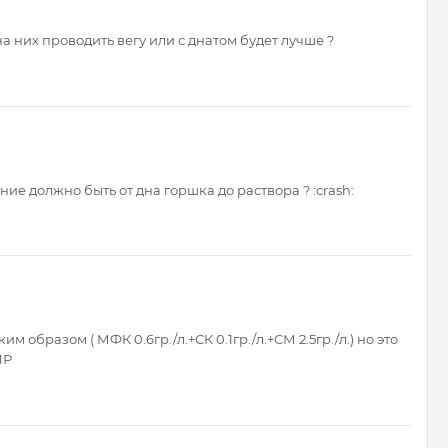
 них проводить вегу или с днатом будет лучше ?
ие должно быть от дна горшка до раствора ? :crash:
образом ( МФК 0.6гр./л.+СК 0.1гр./л.+СМ 2.5гр./л.) но это
ИР