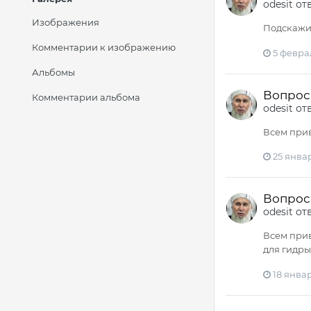
odesit
от
Изображения
Подскажит
Комментарии к изображению
5 феврал
Альбомы
Вопрос -
Комментарии альбома
odesit
от
Всем прив
25 январ
Вопрос -
odesit
от
Всем прив
для гидры
18 январ