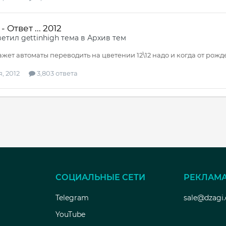
 Ответ ... 2012
ветил
gettinhigh
тема в
Архив тем
ажет автоматы переводить на цветении 12\12 надо и когда от рож
, 2012
3,803 ответа
СОЦИАЛЬНЫЕ СЕТИ
РЕКЛАМ
Telegram
sale@dzagi
YouTube