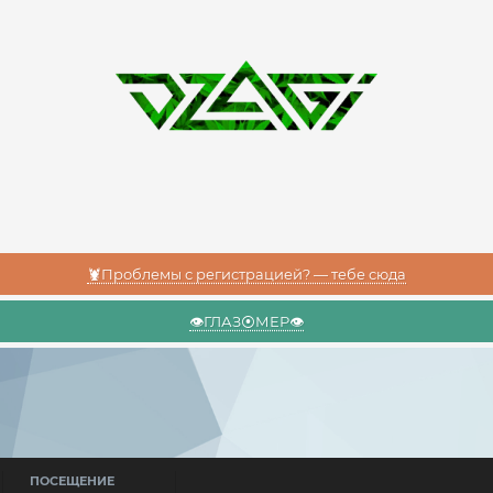
🦞Проблемы с регистрацией? — тебе сюда
👁️ГЛАЗ⦿МЕР👁️
ПОСЕЩЕНИЕ