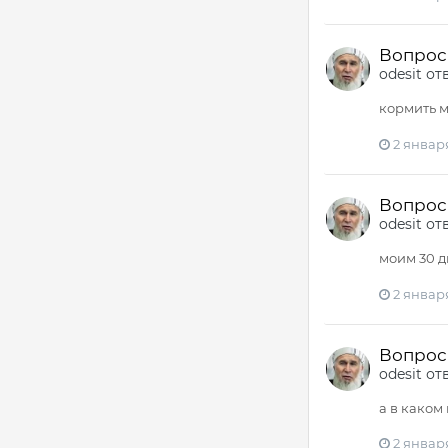
Вопрос -
odesit
от
кормить м
2 января
Вопрос -
odesit
от
моим 30 д
2 января
Вопрос -
odesit
от
а в каком 
2 января