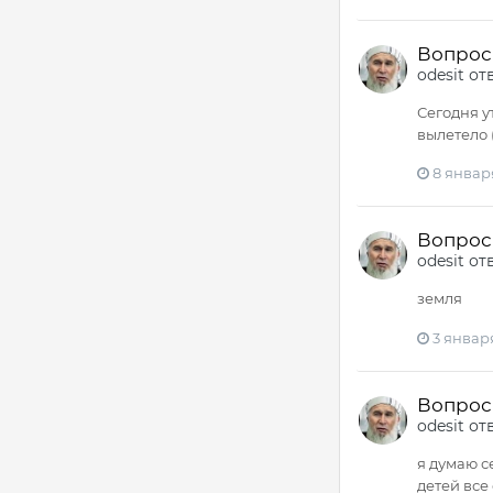
Вопрос -
odesit
от
Сегодня у
вылетело (
8 января
Вопрос -
odesit
от
земля
3 января
Вопрос -
odesit
от
я думаю с
детей все