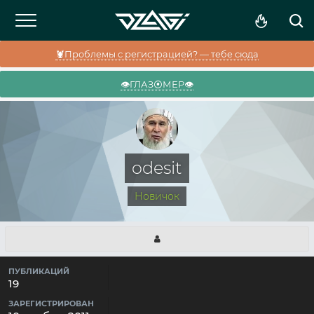
🦞Проблемы с регистрацией? — тебе сюда
👁️ГЛАЗ⦿МЕР👁️
odesit
Новичок
ПУБЛИКАЦИЙ
19
ЗАРЕГИСТРИРОВАН