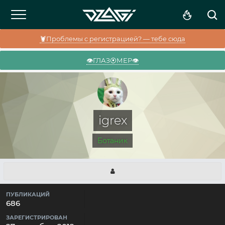
🦞Проблемы с регистрацией? — тебе сюда
👁️ГЛАЗ⦿МЕР👁️
igrex
Ботаник
ПУБЛИКАЦИЙ
686
ЗАРЕГИСТРИРОВАН