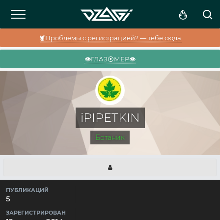
🦞Проблемы с регистрацией? — тебе сюда
👁️ГЛАЗ⦿МЕР👁️
iPIPETKIN
Ботаник
ПУБЛИКАЦИЙ
5
ЗАРЕГИСТРИРОВАН