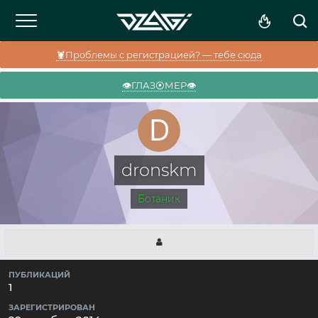
🦞Проблемы с регистрацией? — тебе сюда
👁️ГЛАЗ⦿МЕР👁️
dronskm
Ботаник
ПУБЛИКАЦИЙ
1
ЗАРЕГИСТРИРОВАН