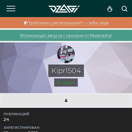
🦞Проблемы с регистрацией? — тебе сюда
Фотоконкурс августа с призами от Rastarasha!
Kipr1504
Ботаник
ПУБЛИКАЦИЙ
24
ЗАРЕГИСТРИРОВАН