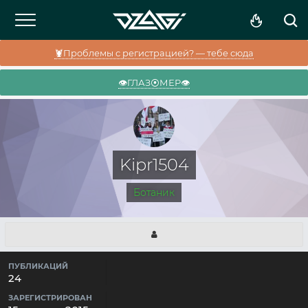
🦞Проблемы с регистрацией? — тебе сюда
👁️ГЛАЗ⦿МЕР👁️
Kipr1504
Ботаник
ПУБЛИКАЦИЙ
24
ЗАРЕГИСТРИРОВАН