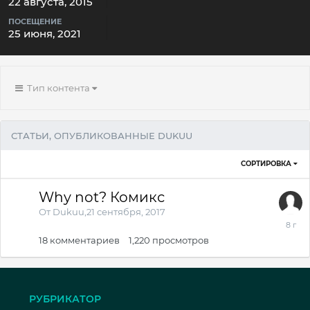
22 августа, 2015
ПОСЕЩЕНИЕ
25 июня, 2021
Тип контента
СТАТЬИ, ОПУБЛИКОВАННЫЕ DUKUU
СОРТИРОВКА
Why not? Комикс
От
Dukuu
,
21 сентября, 2017
21
сентяб
18
комментариев
1,220
просмотров
2017
РУБРИКАТОР