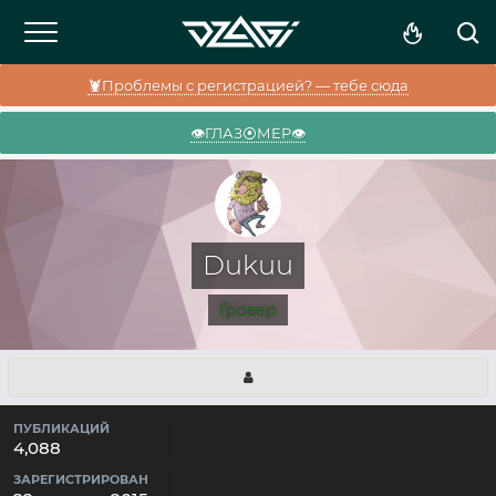
🦞Проблемы с регистрацией? — тебе сюда
👁️ГЛАЗ⦿МЕР👁️
Dukuu
Гровер
ПУБЛИКАЦИЙ
4,088
ЗАРЕГИСТРИРОВАН