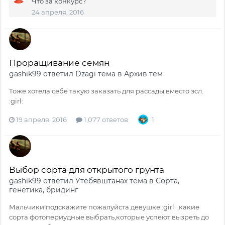
Что за конкурс?
24 апреля, 2016
Проращивание семян
gashik99
ответил
Dzagi
тема в
Архив тем
Тоже хотела себе такую заказать для рассады,вместо эсл.
:girl:
19 апреля, 2016
1,077 ответов
1
Выбор сорта для открытого грунта
gashik99
ответил
Утебявштанах
тема в
Сорта,
генетика, бридинг
Мальчики!подскажите пожалуйста девушке :girl: ,какие
сорта фотопериудные выбрать,которые успеют вызреть до