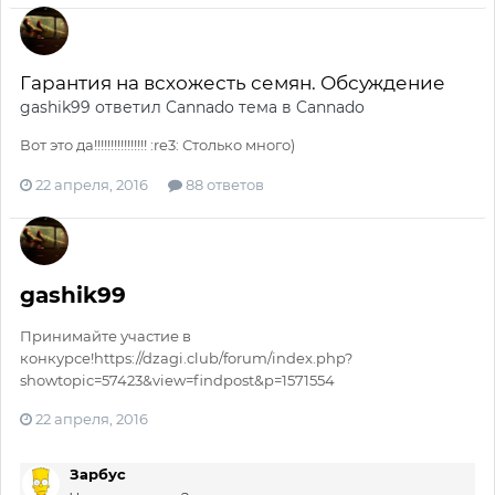
Гарантия на всхожесть семян. Обсуждение
gashik99
ответил
Cannado
тема в
Cannado
Вот это да!!!!!!!!!!!!!!!! :re3: Столько много)
22 апреля, 2016
88 ответов
gashik99
Принимайте участие в
конкурсе!https://dzagi.club/forum/index.php?
showtopic=57423&view=findpost&p=1571554
22 апреля, 2016
Зарбус