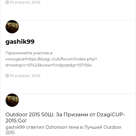
19 апреля, 2016
gashik99
Принимайте участие в
конкурсе!https://dzagi.club/forum/index.php?
showtopic=57423&view=findpost&p=1571554
19 апреля, 2016
Outdoor 2015 50Ш. За Призами от DzagiCUP-
2015.Go!
gashik99
ответил
Dzhonson
тема в
Лучший Outdoor
2015