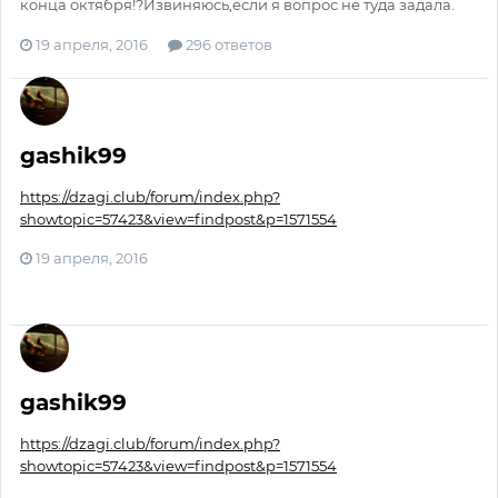
конца октября!?Извиняюсь,если я вопрос не туда задала.
19 апреля, 2016
296 ответов
gashik99
https://dzagi.club/forum/index.php?
showtopic=57423&view=findpost&p=1571554
19 апреля, 2016
gashik99
https://dzagi.club/forum/index.php?
showtopic=57423&view=findpost&p=1571554