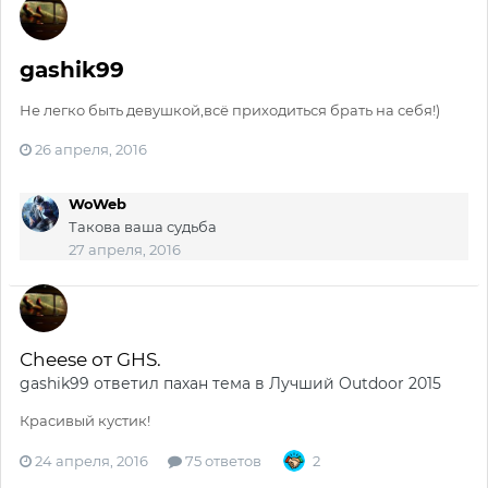
gashik99
Не легко быть девушкой,всё приходиться брать на себя!)
26 апреля, 2016
WoWeb
Такова ваша судьба
27 апреля, 2016
Сheese от GHS.
gashik99
ответил
пахан
тема в
Лучший Outdoor 2015
Красивый кустик!
24 апреля, 2016
75 ответов
2