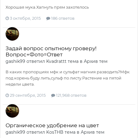
Хорошая мука.Хапнуть прям захотелось
3 октября, 2015
186 ответов
Задай вопрос опытному гроверу!
Вопрос+Фото=Ответ
gashik99
ответил
Kvadrattt
тема в
Архив тем
В каких пропорциях мфк и сульфат магния разводить?Мфк
под корень буду лить,сульф по листу.Растение на пятой
недели цвета.
29 сентября, 2015
121,968 ответов
Органическое удобрение на цвет
gashik99
ответил
KosTHB
тема в
Архив тем