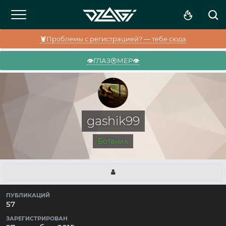
🦞Проблемы с регистрацией? — тебе сюда
👁️ГЛАЗ⦿МЕР👁️
gashik99
Ботаник
ПУБЛИКАЦИЙ
57
ЗАРЕГИСТРИРОВАН