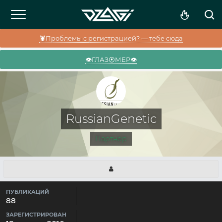
🦞Проблемы с регистрацией? — тебе сюда
👁️ГЛАЗ⦿МЕР👁️
RussianGenetic
Партнёр
ПУБЛИКАЦИЙ
88
ЗАРЕГИСТРИРОВАН