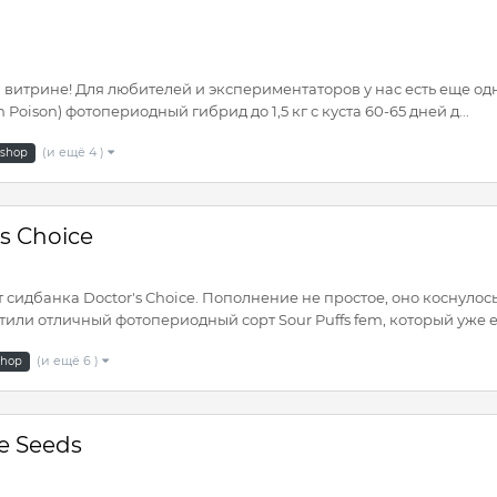
витрине! Для любителей и экспериментаторов у нас есть еще одна
 Poison) фотопериодный гибрид до 1,5 кг с куста 60-65 дней д...
(и ещё 4 )
dshop
s Choice
дбанка Doctor's Choice. Пополнение не простое, оно коснулось
тили отличный фотопериодный сорт Sour Puffs fem, который уже ест
(и ещё 6 )
shop
e Seeds