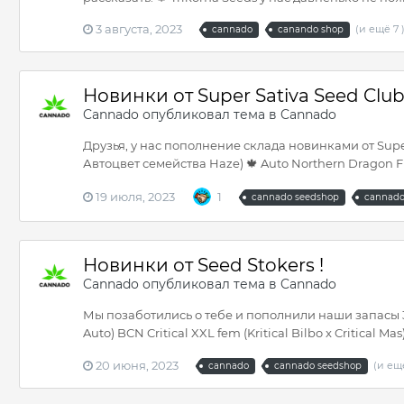
3 августа, 2023
(и ещё 7 
cannado
canando shop
Новинки от Super Sativa Seed Clu
Cannado
опубликовал тема в
Cannado
Друзья, у нас пополнение склада новинками от Super 
Автоцвет семейства Haze) 🍁 Auto Northern Dragon Fue
19 июля, 2023
1
cannado seedshop
cannado
Новинки от Seed Stokers !
Cannado
опубликовал тема в
Cannado
Мы позаботились о тебе и пополнили наши запасы 3 н
Auto) BCN Critical XXL fem (Kritical Bilbo x Critical
20 июня, 2023
(и ещ
cannado
cannado seedshop