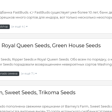
анка FastBuds. 👉 FastBuds существует уже более 10 лет, банк д
орешков много сортов для индора, вот только несколько неоспори
(и ещё 4 )
edshop
 Royal Queen Seeds, Green House Seeds
eeds, Ripper Seeds и Royal Queen Seeds. Обо всем по порядку, о 
er Seeds порадовали возвращением невероятных сортов Washing 
(и ещё 7 )
nnado семена
, Sweet Seeds, Trikoma Seeds
ado пополнена свежими орешками от Barney's Farm, Sweet Seeds и
являлись! На витрине вновь 22 сорта испанского сидбанка! Успевай