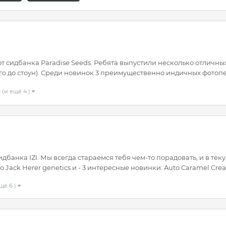
сидбанка Paradise Seeds. Ребята выпустили несколько отличных
 до стоун). Среди новинок 3 преимущественно индичных фотопер
(и ещё 4 )
нка IZI. Мы всегда стараемся тебя чем-то порадовать, и в тек
ack Herer genetics и - 3 интересные новинки: Auto Caramel Cream 
щё 6 )