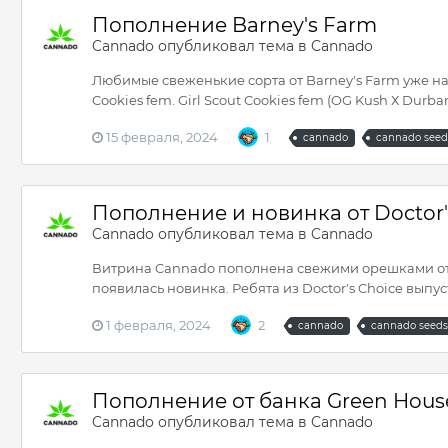
Пополнение Barney's Farm
Cannado
опубликовал тема в
Cannado
Любимые свеженькие сорта от Barney's Farm уже на 
Cookies fem. Girl Scout Cookies fem (OG Kush Х Durban
15 февраля, 2024
1
cannado
cannado see
Пополнение и новинка от Doctor'
Cannado
опубликовал тема в
Cannado
Витрина Cannado пополнена свежими орешками от си
появилась новинка. Ребята из Doctor's Choice выпус
1 февраля, 2024
2
cannado
cannado seed
Пополнение от банка Green Hous
Cannado
опубликовал тема в
Cannado