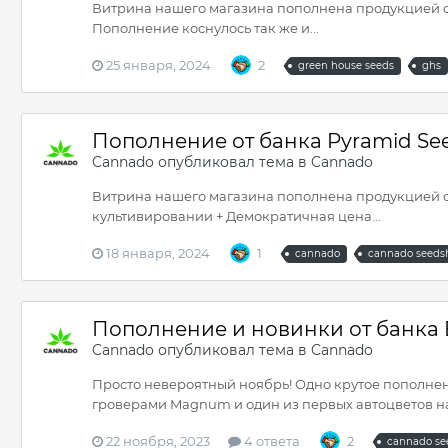
Витрина нашего магазина пополнена продукцией сид
Пополнение коснулось так же и...
25 января, 2024
2
green house seeds
ghs
Пополнение от банка Pyramid Se
Cannado
опубликовал тема в
Cannado
Витрина нашего магазина пополнена продукцией сид
культивировании + Демократичная цена...
18 января, 2024
1
cannado
cannado seeds
Пополнение и новинки от банка
Cannado
опубликовал тема в
Cannado
Просто невероятный ноябрь! Одно крутое пополнени
гроверами Magnum и один из первых автоцветов на 
22 ноября, 2023
4 ответа
2
cannado se