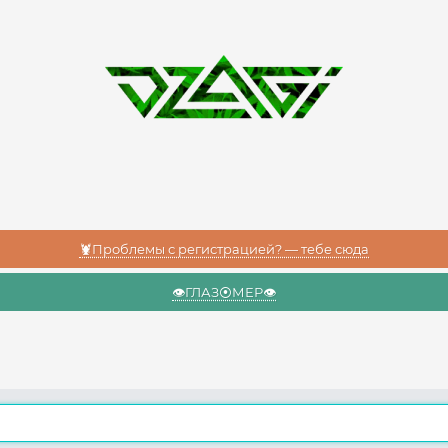
🦞Проблемы с регистрацией? — тебе сюда
👁️ГЛАЗ⦿МЕР👁️