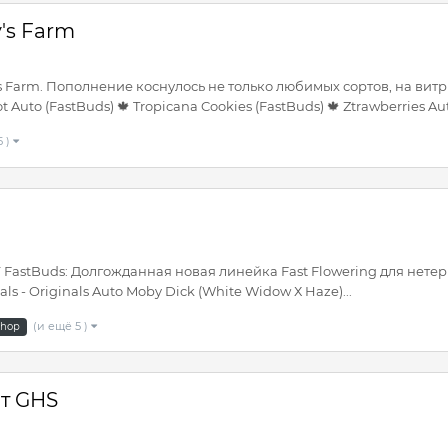
's Farm
s Farm. Пополнение коснулось не только любимых сортов, на витр
uto (FastBuds) 🍁 Tropicana Cookies (FastBuds) 🍁 Ztrawberries Auto
5 )
uds: Долгожданная новая линейка Fast Flowering для нетерпе
 - Originals Auto Moby Dick (White Widow Х Haze)...
(и ещё 5 )
shop
т GHS