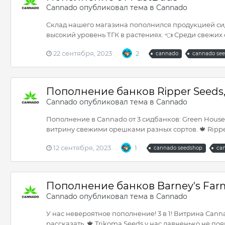
Cannado
опубликовал тема в
Cannado
Склад нашего магазина пополнился продукцией сидб
высокий уровень ТГК в растениях. 👈 Среди свежих 
22 сентября, 2023
2
cannado
cannado se
Пополнение банков Ripper Seeds,
Cannado
опубликовал тема в
Cannado
Пополнение в Cannado от 3 сидбанков: Green House S
витрину свежими орешками разных сортов. 🍁 Ripp
12 сентября, 2023
1
cannado seedshop
ca
Пополнение банков Barney's Farm
Cannado
опубликовал тема в
Cannado
У нас невероятное пополнение! 3 в 1! Витрина Cann
рассказать. 🍁 Trikoma Seeds у нас давненько не по