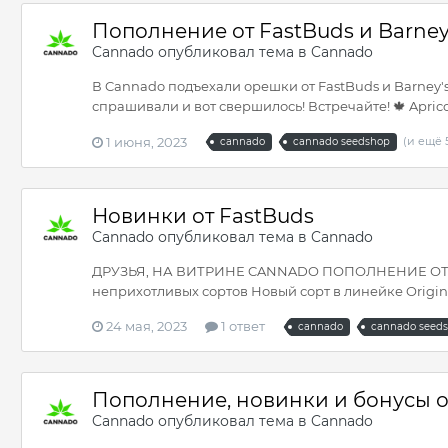
Пополнение от FastBuds и Barney
Cannado
опубликовал тема в
Cannado
В Cannado подъехали орешки от FastBuds и Barney'
спрашивали и вот свершилось! Встречайте! 🍁 Apricot A
1 июня, 2023
(и ещё 
cannado
cannado seedshop
Новинки от FastBuds
Cannado
опубликовал тема в
Cannado
ДРУЗЬЯ, НА ВИТРИНЕ CANNADO ПОПОЛНЕНИЕ ОТ FastB
неприхотливых сортов Новый сорт в линейке Originals
24 мая, 2023
1 ответ
cannado
cannado seed
Пополнение, новинки и бонусы о
Cannado
опубликовал тема в
Cannado