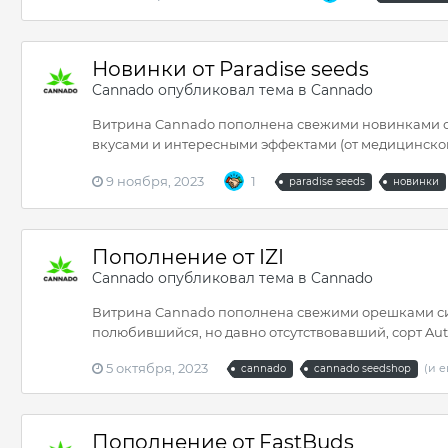
Новинки от Paradise seeds
Cannado
опубликовал тема в
Cannado
Витрина Cannado пополнена свежими новинками от 
вкусами и интересными эффектами (от медицинского
9 ноября, 2023
1
paradise seeds
новинки
Пополнение от IZI
Cannado
опубликовал тема в
Cannado
Витрина Cannado пополнена свежими орешками сидба
полюбившийся, но давно отсутствовавший, сорт Auto J
5 октября, 2023
(и е
cannado
cannado seedshop
Пополнение от FastBuds