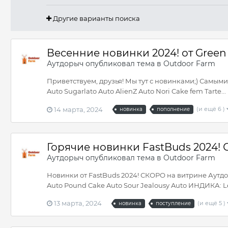
Другие варианты поиска
Весенние новинки 2024! от Green
Аутдорыч
опубликовал тема в
Outdoor Farm
Приветствуем, друзья! Мы тут с новинками;) Самым
Auto Sugarlato Auto AlienZ Auto Nori Cake fem Tarte...
14 марта, 2024
(и ещё 6 )
новинка
пополнение
Горячие новинки FastBuds 2024! 
Аутдорыч
опубликовал тема в
Outdoor Farm
Новинки от FastBuds 2024! СКОРО на витрине Аутдо
Auto Pound Cake Auto Sour Jealousy Auto ИНДИКА: L
13 марта, 2024
(и ещё 5 )
новинка
поступление