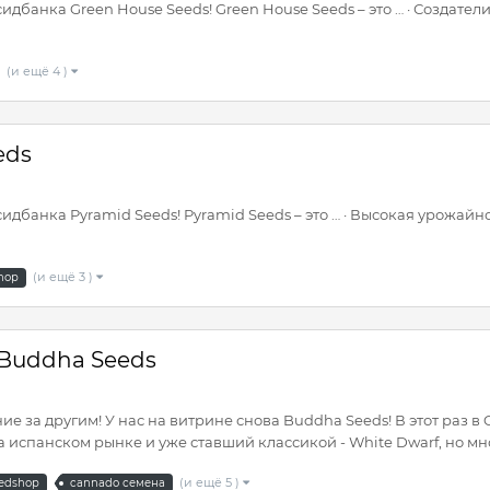
банка Green House Seeds! Green House Seeds – это … · Создатели
(и ещё 4 )
eds
банка Pyramid Seeds! Pyramid Seeds – это … · Высокая урожайно
(и ещё 3 )
hop
 Buddha Seeds
е за другим! У нас на витрине снова Buddha Seeds! В этот раз 
испанском рынке и уже ставший классикой - White Dwarf, но мног
(и ещё 5 )
edshop
cannado семена