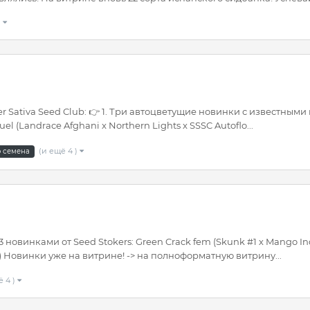
)
b
Sativa Seed Club: 👉 1. Три автоцветущие новинки с известными ген
l (Landrace Afghani x Northern Lights x SSSC Autoflo...
(и ещё 4 )
 семена
овинками от Seed Stokers: Green Crack fem (Skunk #1 х Mango Indi
 Mas) Новинки уже на витрине! -> на полноформатную витрину...
ё 4 )