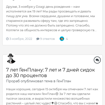
Друзья, 3 ноября у Dzagi день рождения – нам
исполняется аж 19 лет! Мы рады просвещать и давать
пищу для ума. Всеми сердцами, душами и головами, мы
стараемся развивать сферу там, где это запрещено.
Потому что это не должно быть запрещено. Спасибо,
Коллеги за общность интересов и целую гроверскую га...
3 ноября, 2022
9 ответов
4
7 лет ГенПлану: 7 лет и 7 дней сидок
до 30 процентов
Прораб
опубликовал тема в
ГенПлан
Наши хорошие, сегодня 15 октября мы отмечаем 7 лет как
родился наш магазин ГенПлан😍 За 7 лет вы сделали
тысячи заказов, и вырастили множество волшебных
растений – целый лес чудес!🌳😱 Спасибо, что вы с нами!🔥