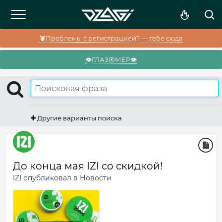
🦞Проблемы с регистрацией? — тебе сюда
👁️ГЛАЗ⦿МЕР👁️
Другие варианты поиска
До конца мая IZI со скидкой!
IZI
опубликовал в
Новости