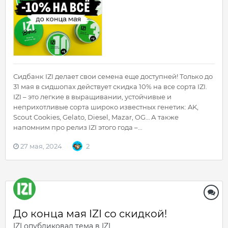
Сидбанк IZI делает свои семена еще доступней! Только до
31 мая в сидшопах действует скидка 10% на все сорта IZI.
IZI – это легкие в выращивании, устойчивые и
неприхотливые сорта широко известных генетик: AK,
Scout Cookies, Gelato, Diesel, Mazar, OG… А также
напомним про релиз IZI этого года –...
27 мая, 2024
2
До конца мая IZI со скидкой!
IZI
опубликовал тема в
IZI