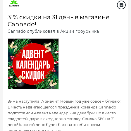
31% скидки на 31 день в магазине
Cannado!
Cannado
опубликовал в
Акции гроурынка
Зима наступила! А значит, Новый год уже совсем близко!
В честь надвигающегося праздника команда Cannado
подготовили Адвент календарь на декабрь! Но вместо
сладостей, дарим ежедневно скидку. Скидка 31% на 31
день! Каждый день будет баловать тебя новым
акционным сортом от разн...