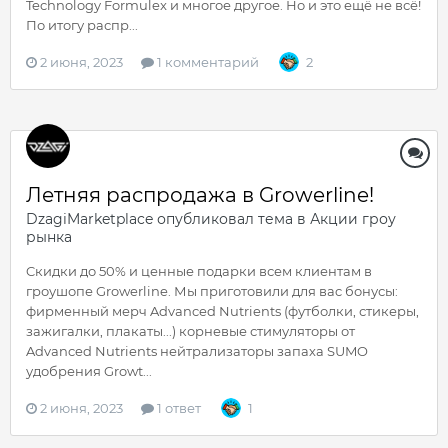
Technology Formulex и многое другое. Но и это ещё не всё!
По итогу распр...
2 июня, 2023
1 комментарий
2
Летняя распродажа в Growerline!
DzagiMarketplace
опубликовал тема в
Акции гроу
рынка
Cкидки до 50% и ценные подарки всем клиентам в
гроушопе Growerline. Мы приготовили для ваc бонусы:
фирменный мерч Advanced Nutrients (футболки, стикеры,
зажигалки, плакаты...) корневые стимуляторы от
Advanced Nutrients нейтрализаторы запаха SUMO
удобрения Growt...
2 июня, 2023
1 ответ
1