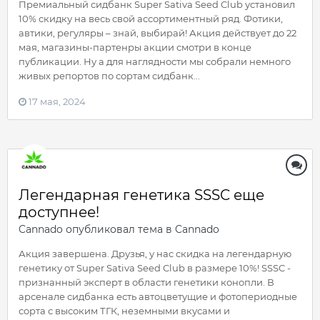
Премиальный сидбанк Super Sativa Seed Club установил
10% скидку на весь свой ассортиментный ряд. Фотики,
автики, регуляры – знай, выбирай! Акция действует до 22
мая, магазины-партенры акции смотри в конце
публикации. Ну а для наглядности мы собрали немного
живых репортов по сортам сидбанк...
17 мая, 2024
Легендарная генетика SSSC еще
доступнее!
Cannado
опубликовал тема в
Cannado
Акция завершена. Друзья, у нас скидка на легендарную
генетику от Super Sativa Seed Club в размере 10%! SSSC -
признанный эксперт в области генетики конопли. В
арсенале сидбанка есть автоцветущие и фотопериодные
сорта с высоким ТГК, неземными вкусами и