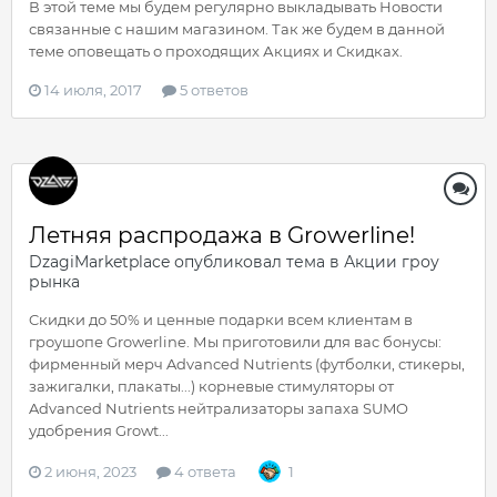
В этой теме мы будем регулярно выкладывать Новости
связанные с нашим магазином. Так же будем в данной
теме оповещать о проходящих Акциях и Скидках.
14 июля, 2017
5 ответов
Летняя распродажа в Growerline!
DzagiMarketplace
опубликовал тема в
Акции гроу
рынка
Cкидки до 50% и ценные подарки всем клиентам в
гроушопе Growerline. Мы приготовили для ваc бонусы:
фирменный мерч Advanced Nutrients (футболки, стикеры,
зажигалки, плакаты...) корневые стимуляторы от
Advanced Nutrients нейтрализаторы запаха SUMO
удобрения Growt...
2 июня, 2023
4 ответа
1