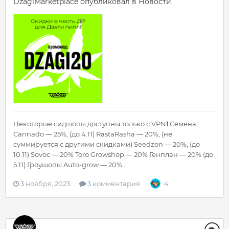
DzagiMarketplace
опубликовал в
Новости
Некоторые сидшопы доступны только с VPN❗️ Семена
Cannado — 25%, (до 4.11) RastaRasha — 20%, (не
суммируется с другими скидками) Seedzon — 20%, (до
10.11) Sovoc — 20% Toro Growshop — 20% Генплан — 20% (до
5.11) Гроушопы Auto-grow — 20%...
3 ноября, 2023
3 комментария
4