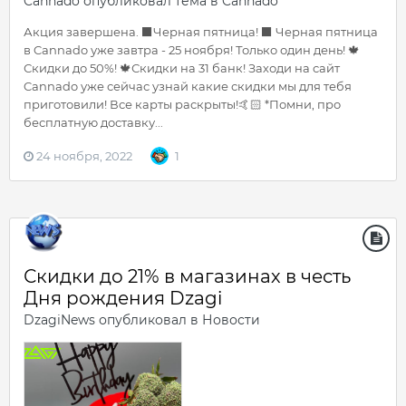
Cannado
опубликовал тема в
Cannado
Акция завершена. ⬛️Черная пятница! ⬛️ Черная пятница
в Cannado уже завтра - 25 ноября! Только один день! 🍁
Скидки до 50%! 🍁Скидки на 31 банк! Заходи на сайт
Cannado уже сейчас узнай какие скидки мы для тебя
приготовили! Все карты раскрыты!🤙🏻 *Помни, про
бесплатную доставку...
24 ноября, 2022
1
Скидки до 21% в магазинах в честь
Дня рождения Dzagi
DzagiNews
опубликовал в
Новости