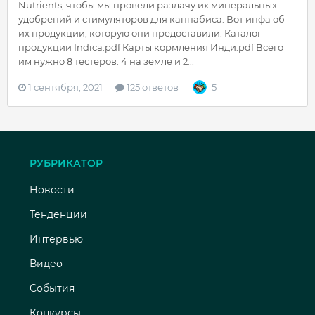
Nutrients, чтобы мы провели раздачу их минеральных
удобрений и стимуляторов для каннабиса. Вот инфа об
их продукции, которую они предоставили: Каталог
продукции Indica.pdf Карты кормления Инди.pdf Всего
им нужно 8 тестеров: 4 на земле и 2...
1 сентября, 2021
125 ответов
5
РУБРИКАТОР
Новости
Тенденции
Интервью
Видео
События
Конкурсы