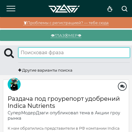
🦞Проблемы с регистрацией? — тебе сюда
👁️ГЛАЗ⦿МЕР👁️
Другие варианты поиска
Раздача под гроурепорт удобрений
Indica Nutrients
СуперМодерДзаги
опубликовал тема в
Акции гроу
рынка
К нам обратились представители в РФ компании Indica