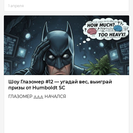
1 апреля
Шоу Глазомер #12 — угадай вес, выиграй
призы от Humboldt SC
ГЛАЗОМЕР ◬◬◬ НАЧАЛСЯ