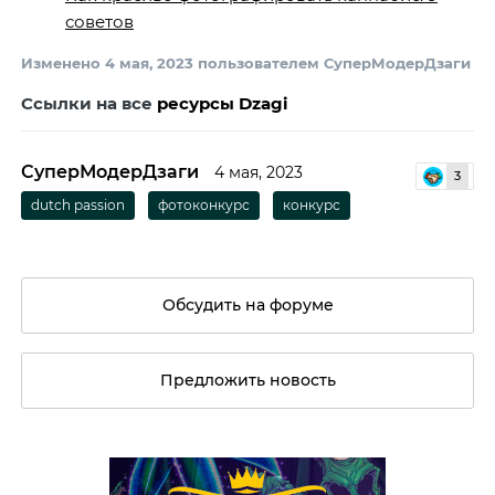
советов
Изменено
4 мая, 2023
пользователем СуперМодерДзаги
Ссылки на все
ресурсы Dzagi
СуперМодерДзаги
4 мая, 2023
3
dutch passion
фотоконкурс
конкурс
Обсудить на форуме
Предложить новость