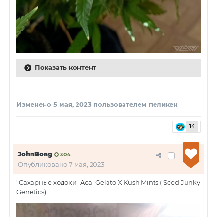
Показать контент
Изменено
5 мая, 2023
пользователем пеликен
14
JohnBong
304
Опубликовано
7 мая, 2023
"Сахарные ходоки" Acai Gelato X Kush Mints ( Seed Junky
Genetics)