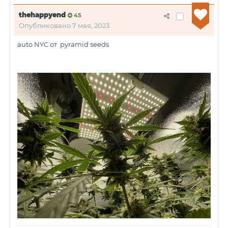
thehappyend
45
Опубликовано
7 мая, 2023
auto NYC от pyramid seeds