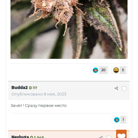
20
5
Budda2
117
Опубликовано
8 мая, 2023
Зачёт ! Сразу первое место
1
Neshuta
5,948