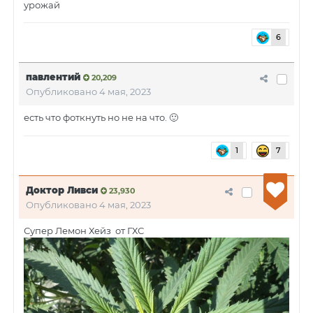
урожай
6
павлентий
20,209
Опубликовано
4 мая, 2023
есть что фоткнуть но не на что.
🙂
1
7
Доктор Ливси
23,930
Опубликовано
4 мая, 2023
Супер Лемон Хейз от ГХС