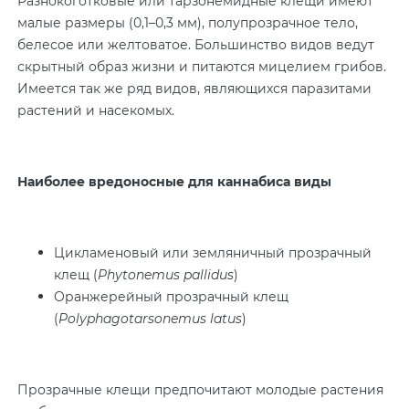
Разнокоготковые или тарзонемидные клещи имеют
малые размеры (0,1–0,3 мм), полупрозрачное тело,
белесое или желтоватое. Большинство видов ведут
скрытный образ жизни и питаются мицелием грибов.
Имеется так же ряд видов, являющихся паразитами
растений и насекомых.
Наиболее вредоносные для каннабиса виды
Цикламеновый или земляничный прозрачный
клещ (
Phytonemus pallidus
)
Оранжерейный прозрачный клещ
(
Polyphagotarsonemus latus
)
Прозрачные клещи предпочитают молодые растения