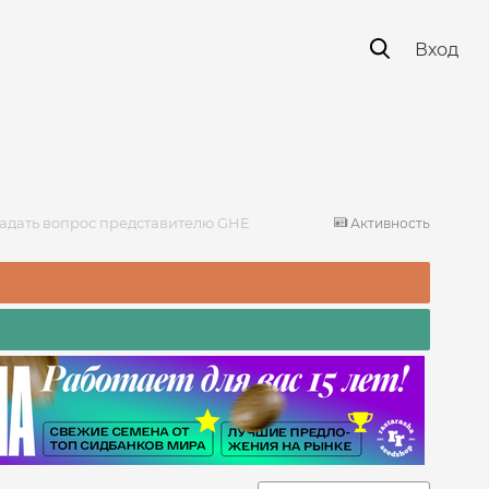
Вход
адать вопрос представителю GHE
Активность