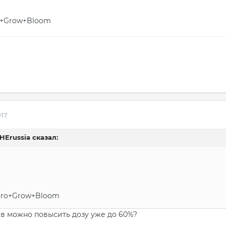
o+Grow+Bloom
017
GHErussia сказал:
cro+Grow+Bloom
в можно повысить дозу уже до 60%?