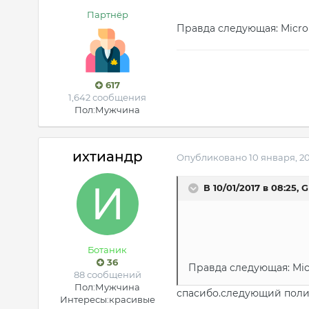
Партнёр
Правда следующая: Micr
617
1,642 сообщения
Пол:
Мужчина
ихтиандр
Опубликовано
10 января, 2
В 10/01/2017 в 08:25, 
Ботаник
36
Правда следующая: Mi
88 сообщений
Пол:
Мужчина
спасибо.следующий поли
Интересы:
красивые