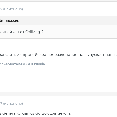
17
(изменено)
ctm сказал:
линейке нет CaliMag ?
канский, и европейское подразделение не выпускает данны
льзователем GHErussia
17
(изменено)
 General Organics Go Box. для земли.