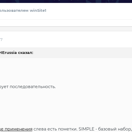
льзователем winSite1
17
GHErussia сказал:
ует последовательность.
це применения
слева есть пометки. SIMPLE - базовый набор