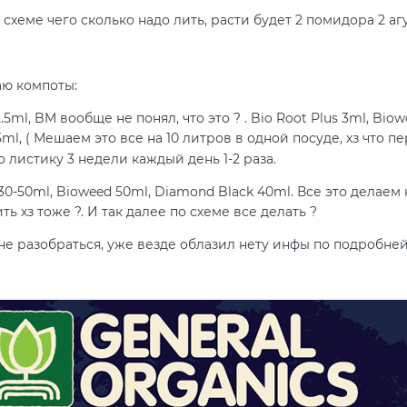
схеме чего сколько надо лить, расти будет 2 помидора 2 агу
аю компоты:
.5ml, BM вообще не понял, что это ? . Bio Root Plus 3ml, Biow
5ml, ( Мешаем это все на 10 литров в одной посуде, хз что 
листику 3 недели каждый день 1-2 раза.
 30-50ml, Bioweed 50ml, Diamond Black 40ml. Все это делаем
ить хз тоже ?. И так далее по схеме все делать ?
е разобраться, уже везде облазил нету инфы по подробней