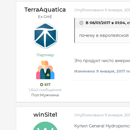
TerraAquatica
Опубликовано
9 января, 20
Ex GHE
В 06/01/2017 в 01:04, 
почему в европейской 
Партнёр
Это продукт чисто амери
Изменено
9 января, 2017
по
617
1,642 сообщения
Пол:
Мужчина
winSite1
Опубликовано
9 января, 20
Купил General Hydroponics