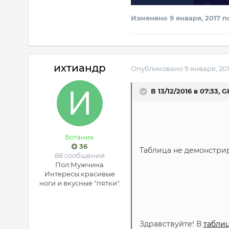
Изменено
9 января, 2017
по
ихтиандр
Опубликовано
9 января, 20
В 13/12/2016 в 07:33, 
Ботаник
36
Таблица не демонстрир
88 сообщений
Пол:
Мужчина
Интересы:
красивые
ноги и вкусные "пятки"
Здравствуйте! В
табли