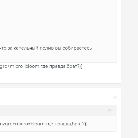
 что за капельный полив вы собираетесь
gro+micro+bloom.где правда,брат?))
ь:gro+micro+bloom.где правда,брат?))