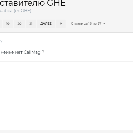
дставителю GHE
uatica (ex GHE)
Страница 16 из 37
19
20
21
ДАЛЕЕ
17
нейке нет CaliMag ?