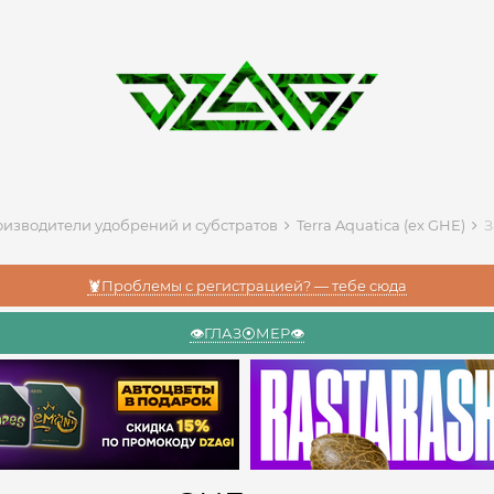
изводители удобрений и субстратов
Terra Aquatica (ex GHE)
З
🦞Проблемы с регистрацией? — тебе сюда
👁️ГЛАЗ⦿МЕР👁️