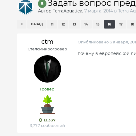
Задать вопрос пре
Автор
TerraAquatica
,
7 марта, 2014
в
Terra Aq
НАЗАД
11
12
13
14
15
16
17
18
ctm
Опубликовано
6 января, 20
Стелсмикрогровер
почему в европейской ли
Гровер
13,337
3,777 сообщений