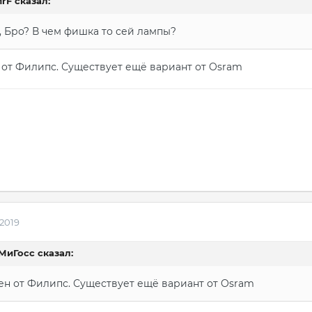
MrF сказал:
, Бро? В чем фишка то сей лампы?
н от Филипс. Существует ещё вариант от Osram
 2019
аМиГосс сказал:
зен от Филипс. Существует ещё вариант от Osram