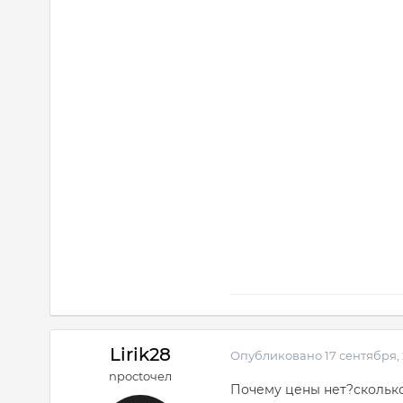
Lirik28
Опубликовано
17 сентября,
npoctoчел
Почему цены нет?сколько