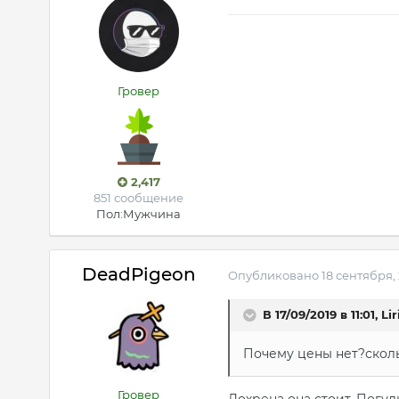
Гровер
2,417
851 сообщение
Пол:
Мужчина
DeadPigeon
Опубликовано
18 сентября,
В 17/09/2019 в 11:01, Li
Почему цены нет?сколь
Гровер
Дохрена она стоит. Погул