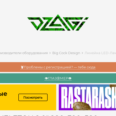
изводители оборудования
Big Cock Design
Линейка LED-Ламп
🦞Проблемы с регистрацией? — тебе сюда
👁️ГЛАЗ⦿МЕР👁️