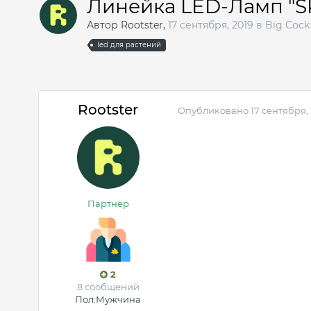
Линейка LED-Ламп "SKE
Автор
Rootster
,
17 сентября, 2019
в
Big Cock
led для растений
Rootster
Опубликовано
17 сентября,
Партнёр
2
8 сообщений
Пол:
Мужчина