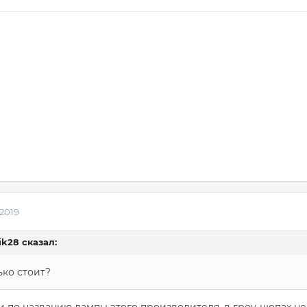
 2019
rik28 сказал:
ко стоит?
и по названию лампы этого производителя, в гроу-шопах не