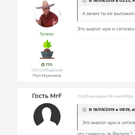
В 18/09/2019 в 03:23, 
А зачем ты ее выложил
Это аналог кри и ситизе
Гровер
170
106 сообщений
Пол:
Мужчина
Гость MrF
Опубликовано
18 сентября,
В 18/09/2019 в 08:19, 
Это аналог кри и сити
что скажешь за Филипс?