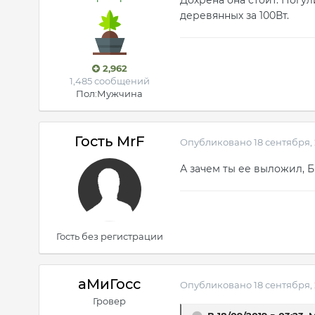
деревянных за 100Вт.
2,962
1,485 сообщений
Пол:
Мужчина
Гость MrF
Опубликовано
18 сентября,
А зачем ты ее выложил, 
Гость без регистрации
аМиГосс
Опубликовано
18 сентября,
Гровер