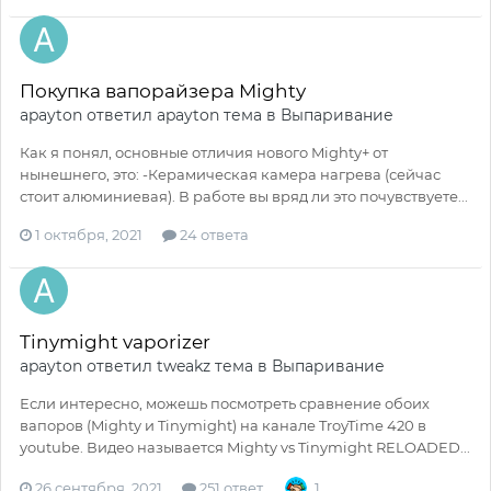
Покупка вапорайзера Mighty
apayton
ответил
apayton
тема в
Выпаривание
Как я понял, основные отличия нового Mighty+ от
нынешнего, это: -Керамическая камера нагрева (сейчас
стоит алюминиевая). В работе вы вряд ли это почувствуете...
1 октября, 2021
24 ответа
Tinymight vaporizer
apayton
ответил
tweakz
тема в
Выпаривание
Если интересно, можешь посмотреть сравнение обоих
вапоров (Mighty и Tinymight) на канале TroyTime 420 в
youtube. Видео называется Mighty vs Tinymight RELOADED...
26 сентября, 2021
251 ответ
1