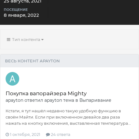
25 августа, 2021
ПОСЕЩЕНИЕ
8 января, 2022
Тип контента
ВЕСЬ КОНТЕНТ APAYTON
Покупка вапорайзера Mighty
apayton
ответил
apayton
тема в
Выпаривание
Кстати, я тут нашёл недавно такую удобную функцию в
своём Майти. Если при включенном девайсе два раза
нажать на кнопку включения, выставленная температура...
1 октября, 2021
24 ответа