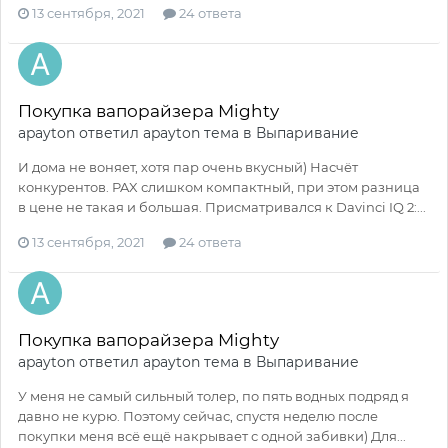
13 сентября, 2021
24 ответа
Покупка вапорайзера Mighty
apayton
ответил
apayton
тема в
Выпаривание
И дома не воняет, хотя пар очень вкусный) Насчёт
конкурентов. PAX слишком компактный, при этом разница
в цене не такая и большая. Присматривался к Davinci IQ 2:...
13 сентября, 2021
24 ответа
Покупка вапорайзера Mighty
apayton
ответил
apayton
тема в
Выпаривание
У меня не самый сильный толер, по пять водных подряд я
давно не курю. Поэтому сейчас, спустя неделю после
покупки меня всё ещё накрывает с одной забивки) Для...