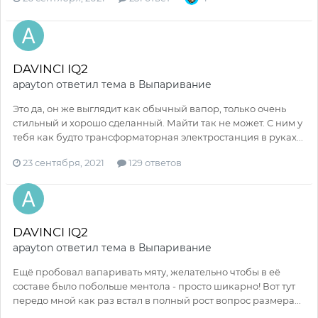
DAVINCI IQ2
apayton
ответил тема в
Выпаривание
Это да, он же выглядит как обычный вапор, только очень
стильный и хорошо сделанный. Майти так не может. С ним у
тебя как будто трансформаторная электростанция в руках...
23 сентября, 2021
129 ответов
DAVINCI IQ2
apayton
ответил тема в
Выпаривание
Ещё пробовал вапаривать мяту, желательно чтобы в её
составе было побольше ментола - просто шикарно! Вот тут
передо мной как раз встал в полный рост вопрос размера...