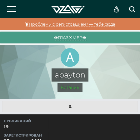
🦞Проблемы с регистрацией? — тебе сюда
👁️ГЛАЗ⦿МЕР👁️
apayton
Ботаник
ПУБЛИКАЦИЙ
19
ЗАРЕГИСТРИРОВАН