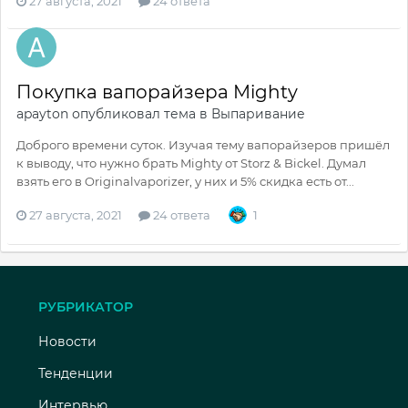
27 августа, 2021
24 ответа
Покупка вапорайзера Mighty
apayton
опубликовал тема в
Выпаривание
Доброго времени суток. Изучая тему вапорайзеров пришёл
к выводу, что нужно брать Mighty от Storz & Bickel. Думал
взять его в Originalvaporizer, у них и 5% скидка есть от...
27 августа, 2021
24 ответа
1
РУБРИКАТОР
Новости
Тенденции
Интервью