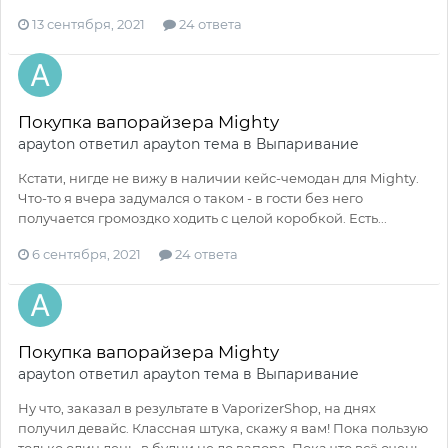
13 сентября, 2021
24 ответа
Покупка вапорайзера Mighty
apayton
ответил
apayton
тема в
Выпаривание
Кстати, нигде не вижу в наличии кейс-чемодан для Mighty.
Что-то я вчера задумался о таком - в гости без него
получается громоздко ходить с целой коробкой. Есть...
6 сентября, 2021
24 ответа
Покупка вапорайзера Mighty
apayton
ответил
apayton
тема в
Выпаривание
Ну что, заказал в результате в VaporizerShop, на днях
получил девайс. Классная штука, скажу я вам! Пока пользую
только один день, в будни не до вапора. Пока что всё очень...