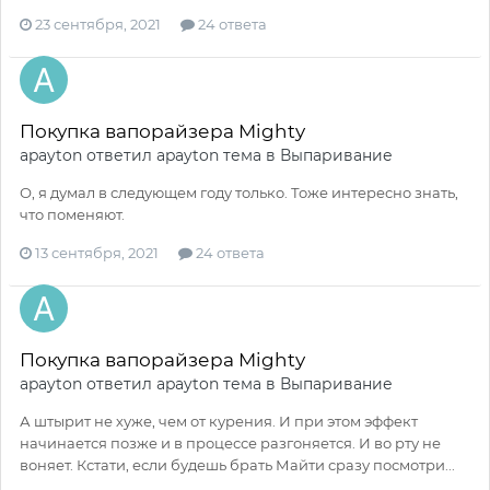
23 сентября, 2021
24 ответа
Покупка вапорайзера Mighty
apayton
ответил
apayton
тема в
Выпаривание
О, я думал в следующем году только. Тоже интересно знать,
что поменяют.
13 сентября, 2021
24 ответа
Покупка вапорайзера Mighty
apayton
ответил
apayton
тема в
Выпаривание
А штырит не хуже, чем от курения. И при этом эффект
начинается позже и в процессе разгоняется. И во рту не
воняет. Кстати, если будешь брать Майти сразу посмотри...