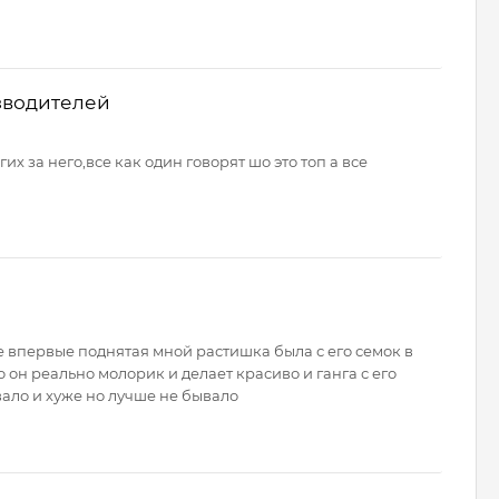
зводителей
их за него,все как один говорят шо это топ а все
е впервые поднятая мной растишка была с его семок в
o он реально молорик и делает красиво и ганга с его
вало и хуже но лучше не бывало