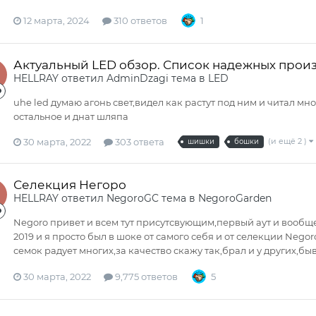
12 марта, 2024
310 ответов
1
Актуальный LED обзор. Список надежных прои
HELLRAY
ответил
AdminDzagi
тема в
LED
uhe led думаю агонь свет,видел как растут под ним и читал мног
остальное и днат шляпа
30 марта, 2022
303 ответа
(и ещё 2 )
шишки
бошки
Селекция Негоро
HELLRAY
ответил
NegoroGC
тема в
NegoroGarden
Negoro привет и всем тут присутсвующим,первый аут и вообщ
2019 и я просто был в шоке от самого себя и от селекции Negor
семок радует многих,за качество скажу так,брал и у других,бы
30 марта, 2022
9,775 ответов
5