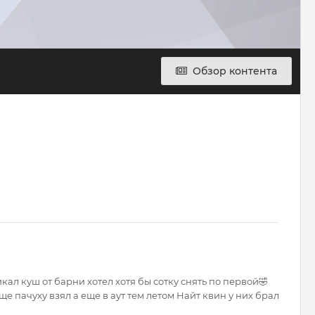
Обзор контента
ал куш от барни хотел хотя бы сотку снять по первой🤣
е пачуху взял а еще в аут тем летом Найт квин у них брал