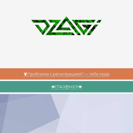
🦞Проблемы с регистрацией? — тебе сюда
👁️ГЛАЗ⦿МЕР👁️