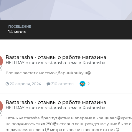
ПОСЕЩЕНИЕ
14 июля
Rastarasha - отзывы о работе магазина
HELLRAY
ответил
rastarasha
тема в
Rastarasha
Вот щас растет с их семок,барниКриКуш😁
20 апреля, 2024
310 ответов
2
Rastarasha - отзывы о работе магазина
HELLRAY
ответил
rastarasha
тема в
Rastarasha
Огонь Rastarasha брал тут фотик и впервые выращивал😀критик
не получилось снял 250😳недавно день рождение у них было ещ
от дачпасион ели в 1,5 метра выросли в восторге от них😘