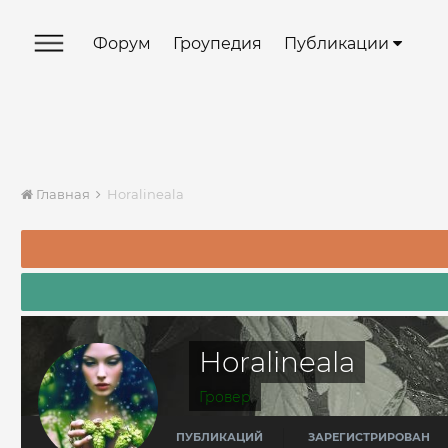
Форум
Гроупедия
Публикации
Главная
Horalineala
Horalineala
Гровер
ПУБЛИКАЦИЙ
ЗАРЕГИСТРИРОВАН