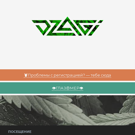
🦞Проблемы с регистрацией? — тебе сюда
👁️ГЛАЗ⦿МЕР👁️
ПОСЕЩЕНИЕ