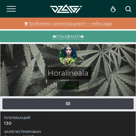
🦞Проблемы с регистрацией? — тебе сюда
👁️ГЛАЗ⦿МЕР👁️
Horalineala
Гровер
ПУБЛИКАЦИЙ
130
ЗАРЕГИСТРИРОВАН