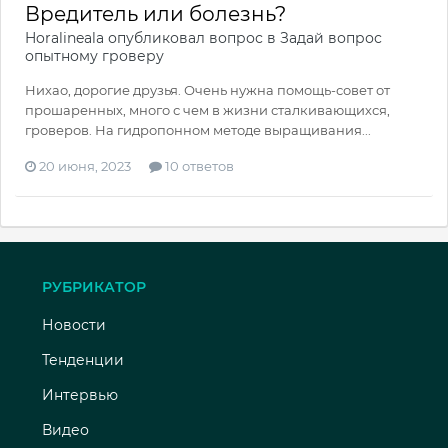
Вредитель или болезнь?
Horalineala
опубликовал вопрос в
Задай вопрос
опытному гроверу
Нихао, дорогие друзья. Очень нужна помощь-совет от
прошаренных, много с чем в жизни сталкивающихся,
гроверов. На гидропонном методе выращивания...
20 июня, 2023
10 ответов
РУБРИКАТОР
Новости
Тенденции
Интервью
Видео