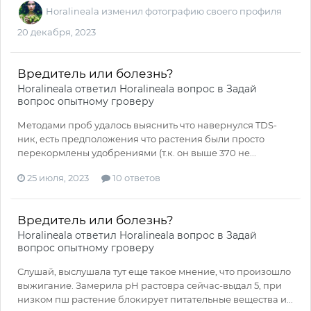
Horalineala
изменил фотографию своего профиля
20 декабря, 2023
Вредитель или болезнь?
Horalineala
ответил
Horalineala
вопрос в
Задай
вопрос опытному гроверу
Методами проб удалось выяснить что навернулся TDS-
ник, есть предположения что растения были просто
перекормлены удобрениями (т.к. он выше 370 не...
25 июля, 2023
10 ответов
Вредитель или болезнь?
Horalineala
ответил
Horalineala
вопрос в
Задай
вопрос опытному гроверу
Слушай, выслушала тут еще такое мнение, что произошло
выжигание. Замерила pH растовра сейчас-выдал 5, при
низком пш растение блокирует питательные вещества и...