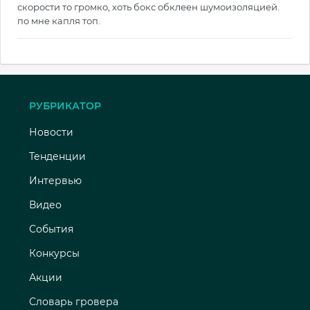
скорости то громко, хоть бокс обклеен шумоизоляцией.
по мне капля топ.
РУБРИКАТОР
Новости
Тенденции
Интервью
Видео
События
Конкурсы
Акции
Словарь гровера