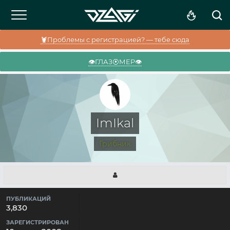
🦞Проблемы с регистрацией? — тебе сюда
👁️ГЛАЗ⦿МЕР👁️
ImIkal
Грибник
ПУБЛИКАЦИЙ
3,830
ЗАРЕГИСТРИРОВАН