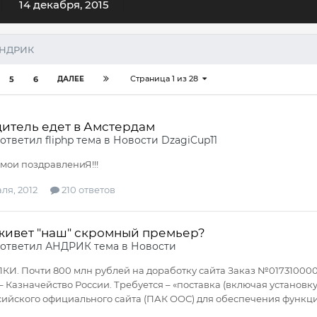
14 декабря, 2015
АНДРИК
Страница 1 из 28
5
6
ДАЛЕЕ
дитель едет в Амстердам
ответил
fliphp
тема в
Новости DzagiCup`11
 мои поздравлениЯ!!!
ля, 2012
210 ответов
 живет "наш" скромный премьер?
ответил
АНДРИК
тема в
Новости
И. Почти 800 млн рублей на доработку сайта Заказ №01731000030
– Казначейство России. Требуется – «поставка (включая установ
йского официального сайта (ПАК ООС) для обеспечения функци