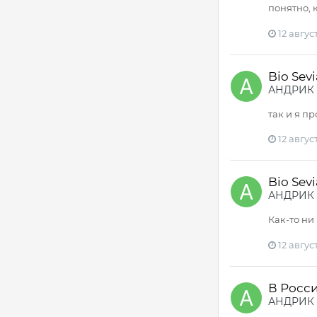
понятно, как 
12 август
Bio Sev
АНДРИК
так и я пр
12 август
Bio Sev
АНДРИК
Как-то ни 
12 август
В Росс
АНДРИК