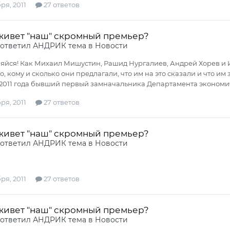
ря, 2011
27 ответов
 живет "наш" скромный премьер?
ответил
АНДРИК
тема в
Новости
ляйся! Как Михаил Мишустин, Рашид Нургалиев, Андрей Хорев и 
, кому и сколько они предлагали, что им на это сказали и что им з
2011 года бывший первый замначальника Департамента экономич
ря, 2011
27 ответов
 живет "наш" скромный премьер?
ответил
АНДРИК
тема в
Новости
ря, 2011
27 ответов
 живет "наш" скромный премьер?
ответил
АНДРИК
тема в
Новости