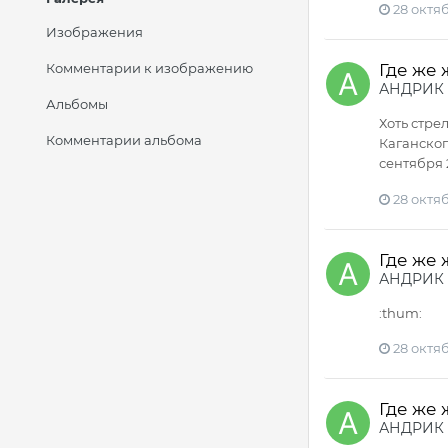
28 октяб
Изображения
Комментарии к изображению
Где же
АНДРИК
Альбомы
Хоть стре
Комментарии альбома
Каганского
сентября 
28 октяб
Где же
АНДРИК
:thum:
28 октяб
Где же
АНДРИК