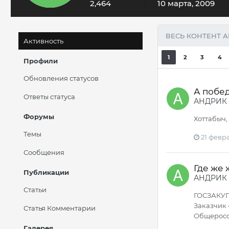
2,464
10 марта, 2009
ВЕСЬ КОНТЕНТ 
Активность
1
2
3
4
Профили
Обновления статусов
А побе
Ответы статуса
АНДРИК
Форумы
Хоттабыч,
Темы
21 февра
Сообщения
Где же
Публикации
АНДРИК
Статьи
ГОСЗАКУПК
Заказчик 
Статья Комментарии
Общеросси
Галерея