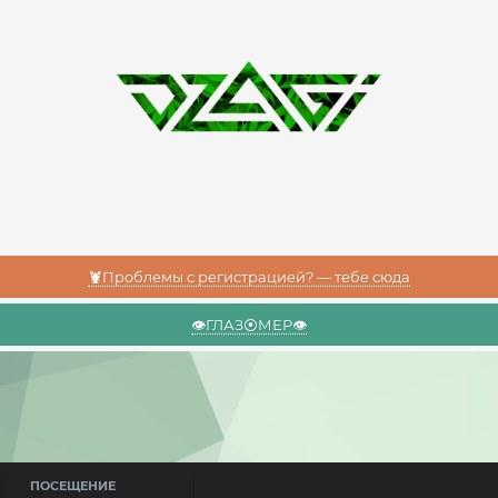
🦞Проблемы с регистрацией? — тебе сюда
👁️ГЛАЗ⦿МЕР👁️
ПОСЕЩЕНИЕ