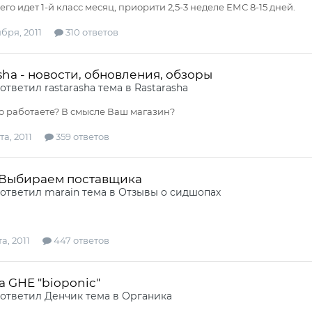
го идет 1-й класс месяц, приорити 2,5-3 неделе ЕМС 8-15 дней.
бря, 2011
310 ответов
sha - новости, обновления, обзоры
ответил
rastarasha
тема в
Rastarasha
о работаете? В смысле Ваш магазин?
та, 2011
359 ответов
 Выбираем поставщика
ответил
marain
тема в
Отзывы о сидшопах
а, 2011
447 ответов
ia GHE "bioponic"
ответил
Денчик
тема в
Органика