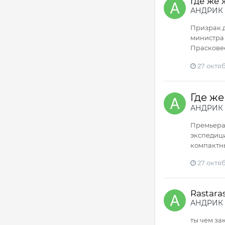
Где же
АНДРИК
Призрак д
министра 
Прасковее
27 октяб
Где ж
АНДРИК
Премьера 
экспедици
компактны
27 октяб
Rastara
АНДРИК
ты чем за