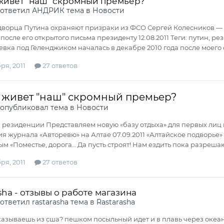
 живет "наш" скромный премьер?
ответил
АНДРИК
тема в
Новости
ворца Путина охраняют призраки из ФСО Сергей Колесников — о 
после его открытого письма президенту 12.08.2011 Теги: путин, 
вка под Геленджиком началась в декабре 2010 года после моего 
ря, 2011
27 ответов
е живет "наш" скромный премьер?
опубликовал тема в
Новости
резиденции Представляем новую «базу отдыха» для первых лиц г
я журнала «Авторевю» на Алтае 07.09.2011 «Алтайское подворье»
м «Поместье, дорога… Да пусть строят! Нам ездить пока разрешают
ря, 2011
27 ответов
sha - отзывы о работе магазина
ответил
rastarasha
тема в
Rastarasha
казываешь из сша? пешком посыльный идет и в плавь через океан пл