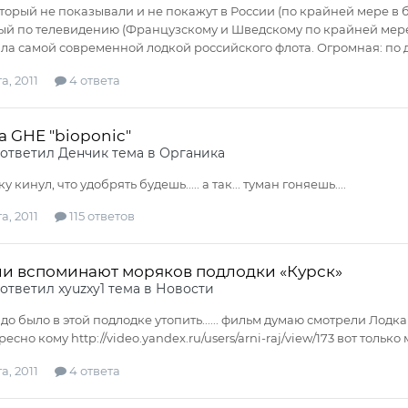
торый не показывали и не покажут в России (по крайней мере в 
й по телевидению (Французскому и Шведскому по крайней мере).
была самой современной лодкой российского флота. Огромная: по дл
а, 2011
4 ответа
ia GHE "bioponic"
ответил
Денчик
тема в
Органика
у кинул, что удобрять будешь..... а так... туман гоняешь....
а, 2011
115 ответов
ии вспоминают моряков подлодки «Курск»
ответил
xyuzxy1
тема в
Новости
до было в этой подлодке утопить...... фильм думаю смотрели Лодк
есно кому http://video.yandex.ru/users/arni-raj/view/173 вот только
а, 2011
4 ответа