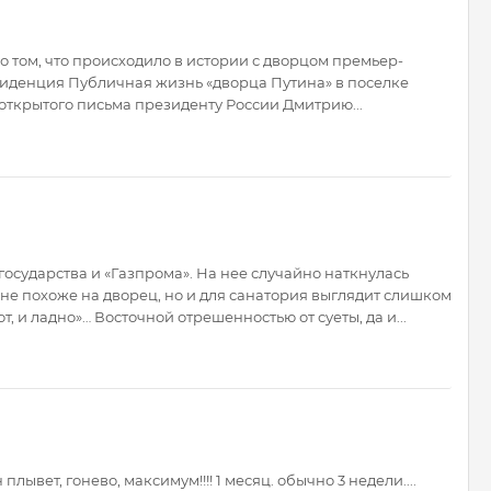
том, что происходило в истории с дворцом премьер-
резиденция Публичная жизнь «дворца Путина» в поселке
открытого письма президенту России Дмитрию...
осударства и «Газпрома». На нее случайно наткнулась
 не похоже на дворец, но и для санатория выглядит слишком
, и ладно»… Восточной отрешенностью от суеты, да и...
ывет, гонево, максимум!!!! 1 месяц. обычно 3 недели....