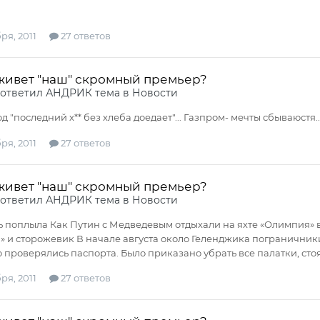
ря, 2011
27 ответов
 живет "наш" скромный премьер?
ответил
АНДРИК
тема в
Новости
д "последний х** без хлеба доедает"... Газпром- мечты сбываюстя.... :lo
ря, 2011
27 ответов
 живет "наш" скромный премьер?
ответил
АНДРИК
тема в
Новости
 поплыла Как Путин с Медведевым отдыхали на яхте «Олимпия» в
 и сторожевик В начале августа около Геленджика пограничник
 проверялись паспорта. Было приказано убрать все палатки, ст
ря, 2011
27 ответов