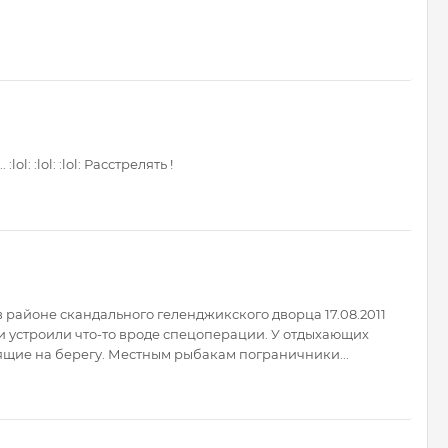
l: :lol: :lol: Расстрелять !
 районе скандального геленджикского дворца 17.08.2011
и устроили что-то вроде спецоперации. У отдыхающих
оящие на берегу. Местным рыбакам пограничники...