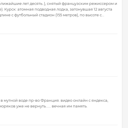
ближайшие лет десять..), снятый французским режиссером и
 Курск: атомная подводная лодка, затонувшая 12 августа
ине с футбольный стадион (155 метров), по высоте с...
а в мутной воде пр-во Франция. видео онлайн с яндекса,
 моряков уже не вернуть...... вечная им память.