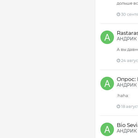
дольше все
30 сентя
Rastara
АНДРИК
А вы давн
24 авгус
Опрос:
АНДРИК
:haha:
18 август
Bio Sev
АНДРИК