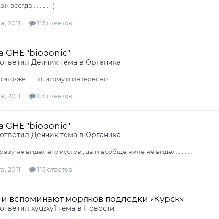
всегда............ :)
а, 2011
115 ответов
ia GHE "bioponic"
ответил
Денчик
тема в
Органика
о это-же...... по этому и интересно
а, 2011
115 ответов
ia GHE "bioponic"
ответил
Денчик
тема в
Органика
разу не видел его кустов , да и вообще ниче не видел.........
а, 2011
115 ответов
ии вспоминают моряков подлодки «Курск»
ответил
xyuzxy1
тема в
Новости