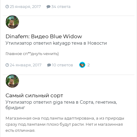
25 января, 2017
34 ответа
Dinafem: Видео Blue Widow
Утилизатор
ответил
katyagp
тема в
Новости
Главное сп**днуть ченить)
24 января, 2017
10 ответов
2
Самый сильный сорт
Утилизатор
ответил
giga
тема в
Сорта, генетика,
бридинг
Магазинная она под лампы адаптирована, а из природы
сразу под лампами плохо будут расти. Нет и магазинная
есть отличная.