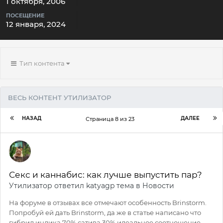
1 октября, 2006
ПОСЕЩЕНИЕ
12 января, 2024
Тип контента
ВЕСЬ КОНТЕНТ УТИЛИЗАТОР
НАЗАД
ДАЛЕЕ
Страница 8 из 23
Секс и каннабис: как лучше выпустить пар?
Утилизатор
ответил
katyagp
тема в
Новости
На форуме в отзывах все отмечают особенность Brinstorm.
Попробуй ей дать Brinstorm, да же в статье написано что
гибрид индика 70% сатива 30% идеальное соотношение...