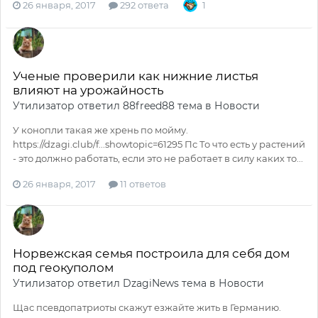
26 января, 2017
292 ответа
1
Ученые проверили как нижние листья
влияют на урожайность
Утилизатор
ответил
88freed88
тема в
Новости
У конопли такая же хрень по мойму.
https://dzagi.club/f...showtopic=61295 Пс То что есть у растений
- это должно работать, если это не работает в силу каких то...
26 января, 2017
11 ответов
Норвежская семья построила для себя дом
под геокуполом
Утилизатор
ответил
DzagiNews
тема в
Новости
Щас псевдопатриоты скажут езжайте жить в Германию.