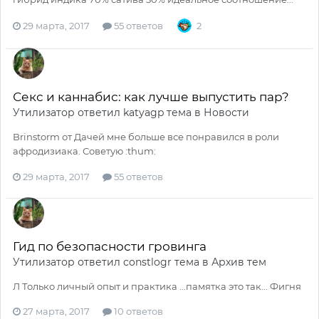
29 марта, 2017
55 ответов
2
Секс и каннабис: как лучше выпустить пар?
Утилизатор
ответил
katyagp
тема в
Новости
Brinstorm от Дачей мне больше все понравился в роли
афродизиака. Советую :thum:
29 марта, 2017
55 ответов
Гид по безопасности гровинга
Утилизатор
ответил
constlogr
тема в
Архив тем
Л Только личный опыт и практика ...памятка это так... Фигня
27 марта, 2017
10 ответов