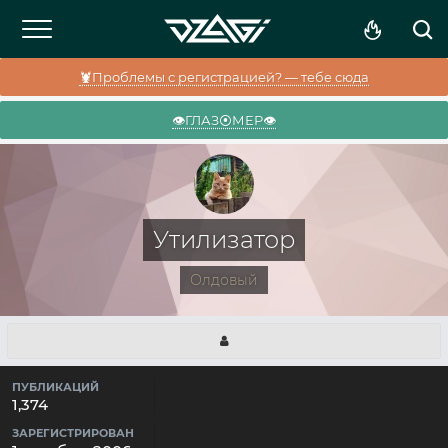
🦞Проблемы с регистрацией? — тебе сюда
👁️ГЛАЗ⦿МЕР👁️
Утилизатор
Олдовый
ПУБЛИКАЦИЙ
1,374
ЗАРЕГИСТРИРОВАН