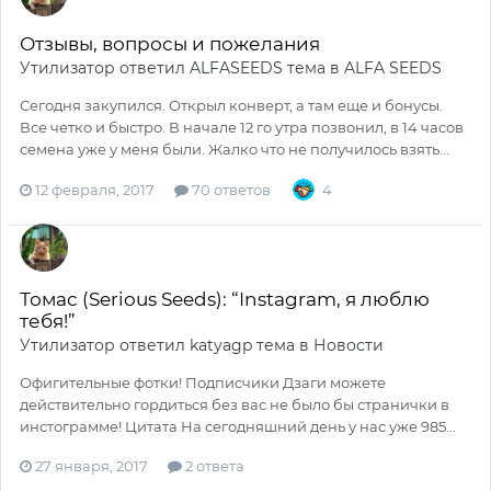
Отзывы, вопросы и пожелания
Утилизатор
ответил
ALFASEEDS
тема в
ALFA SEEDS
Сегодня закупился. Открыл конверт, а там еще и бонусы.
Все четко и быстро. В начале 12 го утра позвонил, в 14 часов
семена уже у меня были. Жалко что не получилось взять...
12 февраля, 2017
70 ответов
4
Томас (Serious Seeds): “Instagram, я люблю
тебя!”
Утилизатор
ответил
katyagp
тема в
Новости
Офигительные фотки! Подписчики Дзаги можете
действительно гордиться без вас не было бы странички в
инстограмме! Цитата На сегодняшний день у нас уже 985...
27 января, 2017
2 ответа