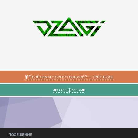
🦞Проблемы с регистрацией? — тебе сюда
👁️ГЛАЗ⦿МЕР👁️
ПОСЕЩЕНИЕ