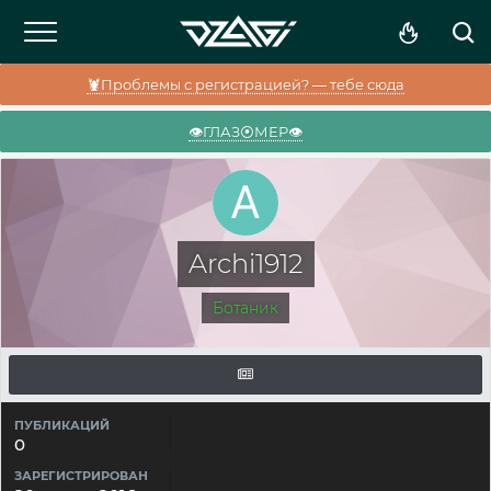
🦞Проблемы с регистрацией? — тебе сюда
👁️ГЛАЗ⦿МЕР👁️
Archi1912
Ботаник
ПУБЛИКАЦИЙ
0
ЗАРЕГИСТРИРОВАН