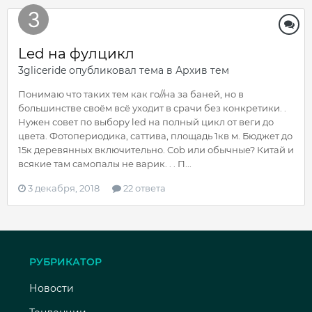
Led на фулцикл
3gliceride
опубликовал тема в
Архив тем
Понимаю что таких тем как го//на за баней, но в
большинстве своём всё уходит в срачи без конкретики. .
Нужен совет по выбору led на полный цикл от веги до
цвета. Фотопериодика, саттива, площадь 1кв м. Бюджет до
15к деревянных включительно. Cob или обычные? Китай и
всякие там самопалы не варик. . . П...
3 декабря, 2018
22 ответа
РУБРИКАТОР
Новости