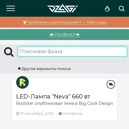
🦞Проблемы с регистрацией? — тебе сюда
👁️ГЛАЗ⦿МЕР👁️
Другие варианты поиска
LED-Лампа "Neva" 660 вт
Rootster
опубликовал тема в
Big Cock Design
17 сентября, 2019
13 ответов