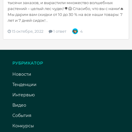
тысячи заказов, и вырастили множество волшебных
растений – целый лес чудес!🌳😱 Спасибо, что вы с нами!🔥
Мы дарим вам скидки от 10 до 30 % на все наши товары: 7
лет и 7 дней сидок!...
15 октября, 2022
1 ответ
4
РУБРИКАТОР
Новости
Тенденции
Интервью
Видео
События
Конкурсы