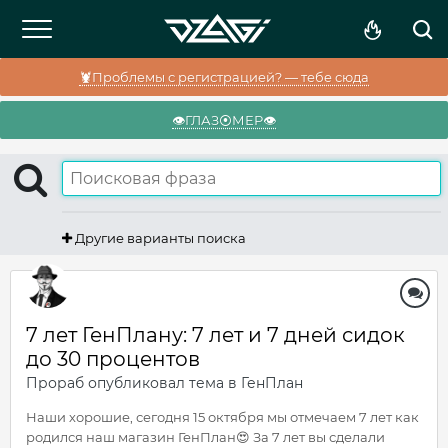
🦞Проблемы с регистрацией? — тебе сюда
👁️ГЛАЗ⦿МЕР👁️
Другие варианты поиска
7 лет ГенПлану: 7 лет и 7 дней сидок
до 30 процентов
Прораб
опубликовал тема в
ГенПлан
Наши хорошие, сегодня 15 октября мы отмечаем 7 лет как
родился наш магазин ГенПлан😍 За 7 лет вы сделали