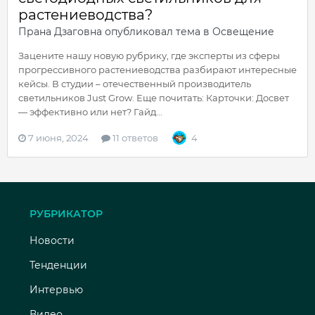
растениеводства?
Прана Дзаговна
опубликовал тема в
Освещение
Зацените нашу новую рубрику, где эксперты из сферы
прогрессивного растениеводства разбирают интересные
кейсы. В студии – отечественный производитель
светильников Just Grow. Еще почитать: Карточки: Досвет
— эффективно или нет? Гайд...
7 июня, 2024
11 ответов
4
РУБРИКАТОР
Новости
Тенденции
Интервью
Видео