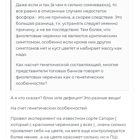
Даже если и так (в чем я сильно сомневаюсь), то
все равно в описанных случаях недостаток
фосфора - это не причина, а скорее следствие. Это
большая разница, т.к. устранять следует именно
причину, а не ее последствия. Тем более, что
фиолетовые черенки не являются критическим
симптомом, особенно если кроме них других
симптомов нет и куст цветет и набирает массу как
надо.
Как насчет генетической составляющей, многие
представители топовых банков говорят о
фиолетовых черенках как о генетических
особенностях?
А я что сказал? Блок или дефицит! Это разные вещи!
На счет генетических особенностей
Провел эксперимент на известном сорте Сатори (
который с красными черенками у всех ) , очень сильно
проявляет себя на цвете, на веге еще контролируется
более менее , а на цвете краснеет сильно, но я ПШ