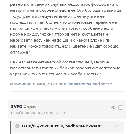
равно в описанных случаях недостаток фосфора - это
не причина, а скорее следствие. Это большая разница,
т.к. устранять следует именно причину, а не ее
последствия. Тем более, что фиолетовые черенки не
являются критическим симптомом, особенно если
кроме них других симптомов нет и куст цветет и
набирает массу как надо. Да и о каком блоке или
нехвате можно говорить, если цветение идет хорошо,
опять же?
Как насчет генетической составляющей, многие
представители топовых банков говорят о фиолетовых
черенках как о генетических особенностях?
Изменено
8 мая, 2020
пользователем badhorse
SVFO
9,959
Опубликовано
8 мая, 2020
В 08/05/2020 в 17:19, badhorse сказал: