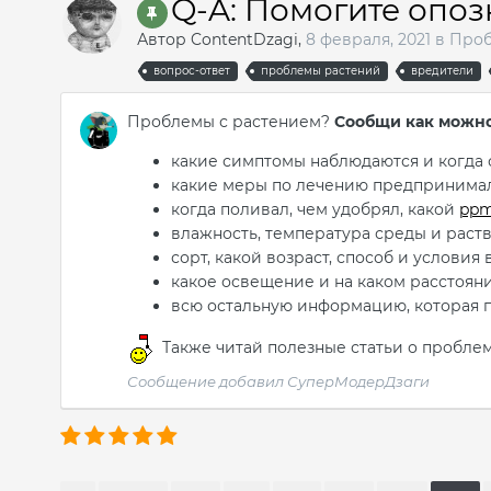
Q-A: Помогите опоз
Автор
ContentDzagi
,
8 февраля, 2021
в
Проб
вопрос-ответ
проблемы растений
вредители
Проблемы с растением?
Сообщи как можно
какие симптомы наблюдаются и когда
какие меры по лечению предпринимал
когда поливал, чем удобрял, какой
ppm
влажность, температура среды и раст
сорт, какой возраст, способ и услови
какое освещение и на каком расстояни
всю остальную информацию, которая 
Также читай полезные статьи о пробле
Сообщение добавил СуперМодерДзаги