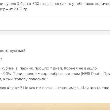
пишу для 3-4 днат 600 так как понял что у тебя такое колич
держит 28-31 гр
1
ветствую вас!
?
е кубики в парник, прошло 7 дней. Корней не вышло.
ть 90%. Полил водой + корнеобразователем (HESI Root). 
, а они "голову повесили"
 задыхаются? Но как им помочь не понимаю. Или что то еще