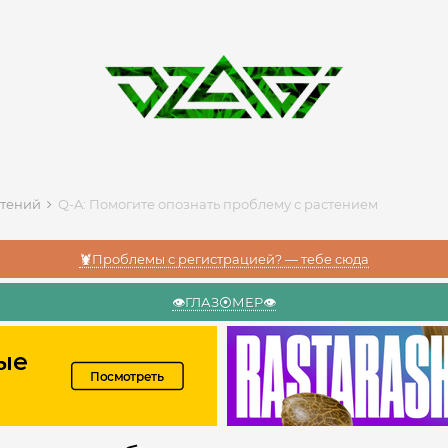
стений
Q-A: Помогите опознать проблему с растением
🦞Проблемы с регистрацией? — тебе сюда
👁️ГЛАЗ⦿МЕР👁️