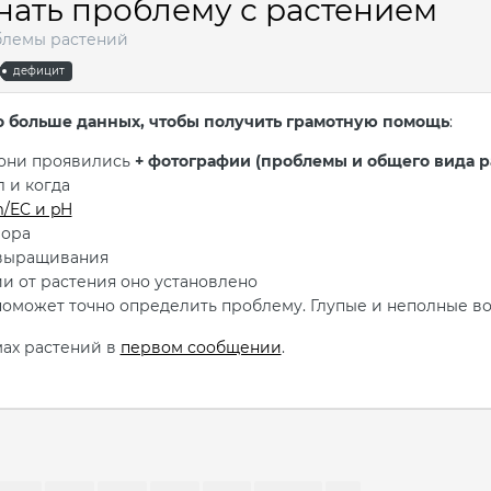
нать проблему с растением
лемы растений
дефицит
 больше данных, чтобы получить грамотную помощь
:
 они проявились
+ фотографии (проблемы и общего
вида р
 и когда
/EC и pH
вора
я выращивания
и от растения оно установлено
поможет точно определить проблему. Глупые и неполные в
мах растений в
первом сообщении
.