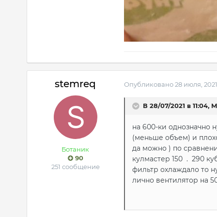
stemreq
Опубликовано
28 июля, 202
В 28/07/2021 в 11:04,
М
на 600-ки однозначно 
(меньше объем) и плох
да можно ) по сравнени
Ботаник
90
кулмастер 150 . 290 ку
251 сообщение
фильтр охлаждало то ну
лично вентилятор на 50