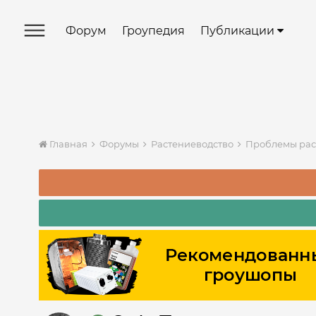
Форум
Гроупедия
Публикации
Главная
Форумы
Растениеводство
Проблемы ра