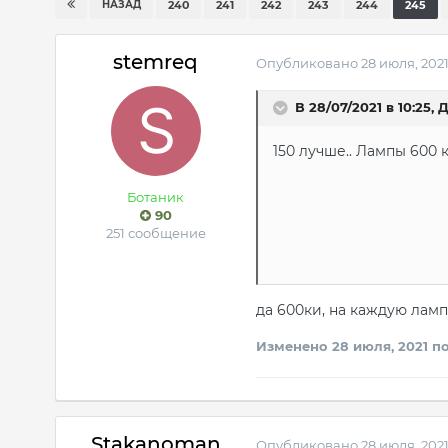
НАЗАД
240
241
242
243
244
245
stemreq
Опубликовано
28 июля, 202
В 28/07/2021 в 10:25,
Д
150 лучше.. Лампы 600 
Ботаник
90
251 сообщение
да 600ки, на каждую лампу
Изменено
28 июля, 2021
по
Stakanoman
Опубликовано
28 июля, 202