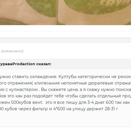
1
(изменено)
ураваProdaction
сказал:
нужно ставить охлаждение. Култубы категорически не реко
ого отражения( хлипенькие непонятные дюралевые отражат
ю с кулмастером . Вы скажете цена. а я скажу нужно поиск
бов это как раз подойдет тебе чтобы сделать отдельный про
жен 500кубов вент. это я все пишу для 3-4 днат 600 так как 
0 кубов через фильтр и 4*600 на улицу держит 28-31 г