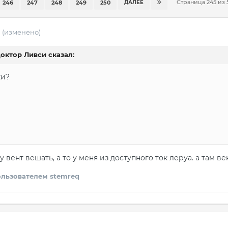
Страница 245 из
246
247
248
249
250
ДАЛЕЕ
1
(изменено)
октор Ливси
сказал:
ки?
 вент вешать, а то у меня из доступного ток леруа. а там в
льзователем stemreq
1