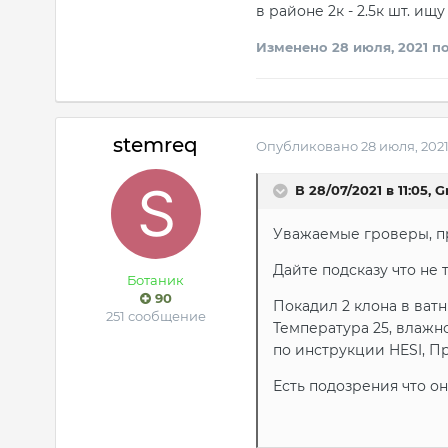
в районе 2к - 2.5к шт. ищу
Изменено
28 июля, 2021
по
stemreq
Опубликовано
28 июля, 202
В 28/07/2021 в 11:05,
G
Уважаемые гроверы, п
Дайте подсказу что не 
Ботаник
90
Покадил 2 клона в ват
251 сообщение
Температура 25, влажн
по инструкции HESI, П
Есть подозрения что о