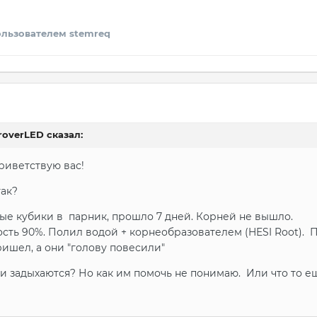
льзователем stemreq
1
roverLED
сказал:
риветствую вас!
так?
ные кубики в парник, прошло 7 дней. Корней не вышло.
ость 90%. Полил водой + корнеобразователем (HESI Root)
ришел, а они "голову повесили"
ни задыхаются? Но как им помочь не понимаю. Или что то е