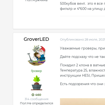
500кубов вент. это я все 
фильтр и 4*600 на улицу 
GroverLED
Опубликовано
28 июля, 202
Уважаемые гроверы, при
Дайте подсказу что не так
Покадил 2 клона в ватны
Температура 25, влажнос
Гровер
инструкции HESI, Пришел
Есть подозрения что они
460
314 сообщения
Пол:
Не определился