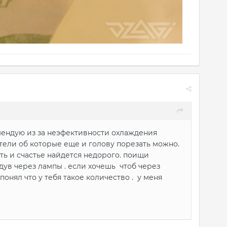
мендую из за неэфективности охлаждения
ели об которые еще и голову порезать можно.
ать и счастье найдется недорого. поищи
дув через лампы . если хочешь чтоб через
понял что у тебя такое количество . у меня