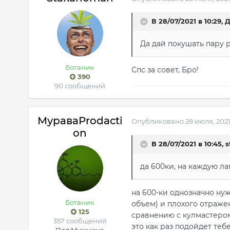
В 28/07/2021 в 10:29,
Д
Да дай покушать пару р
Ботаник
Спс за совет, Бро!
390
90 сообщений
МураваProdacti
Опубликовано
28 июля, 202
on
В 28/07/2021 в 10:45,
s
да 600ки, на каждую ла
на 600-ки однозначно ну
Ботаник
объем) и плохого отраже
125
сравнению с кулмастером 
357 сообщений
это как раз подойдет теб
Пол:
Мужчина