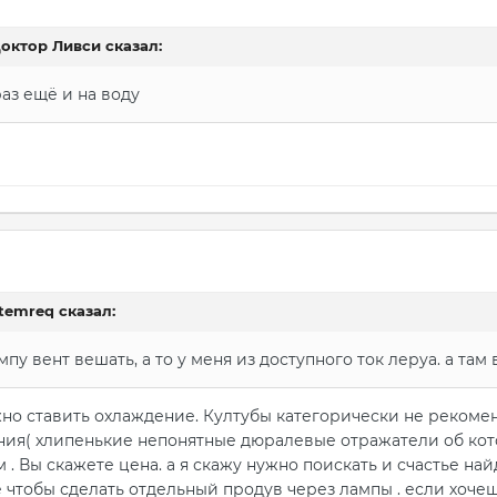
октор Ливси
сказал:
аз ещё и на воду
1
temreq
сказал:
мпу вент вешать, а то у меня из доступного ток леруа. а там
жно ставить охлаждение. Култубы категорически не рекоме
ния( хлипенькие непонятные дюралевые отражатели об кото
. Вы скажете цена. а я скажу нужно поискать и счастье най
е чтобы сделать отдельный продув через лампы . если хоче