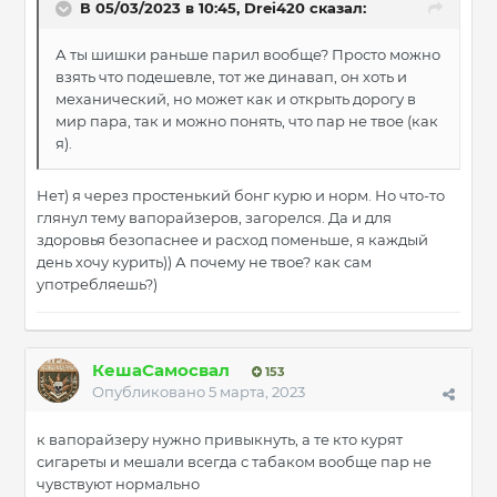
В 05/03/2023 в 10:45,
Drei420
сказал:
А ты шишки раньше парил вообще? Просто можно
взять что подешевле, тот же динавап, он хоть и
механический, но может как и открыть дорогу в
мир пара, так и можно понять, что пар не твое (как
я).
Нет) я через простенький бонг курю и норм. Но что-то
глянул тему вапорайзеров, загорелся. Да и для
здоровья безопаснее и расход поменьше, я каждый
день хочу курить)) А почему не твое? как сам
употребляешь?)
КешаСамосвал
153
Опубликовано
5 марта, 2023
к вапорайзеру нужно привыкнуть, а те кто курят
сигареты и мешали всегда с табаком вообще пар не
чувствуют нормально