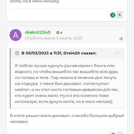
охота, но в мясо нельзя))
4
Aleks12345
4
Опубликовано
5 марта, 2023
В 05/03/2023 в 11:31,
Drei420
сказал:
Я люблю лучше курнуть раз вечером с бонга или
водного, но чтобы вышибло так вышибло всю дурь
из головы и тела. Пар можно в течение дня тянуть
на подкуре. У меня был динавап, потом купил
майти+, и он стал чисто гостевым девайсом для тех,
кто курит очень мало. Ну и я его конечно тоже
использую, если дунуть охота, но в мясо нельзя))
В итоге решил взять динавап, спасибо большое добрый
человек)