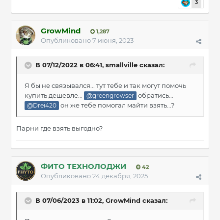
3
GrowMind
1,287
Опубликовано
7 июня, 2023
В 07/12/2022 в 06:41,
smallville
сказал:
Я бы не связывался... тут тебе и так могут помочь
купить дешевле...
обратись...
@greengrowser
он же тебе помогал майти взять...?
@Drei420
Парни где взять выгодно?
ФИТО ТЕХНОЛОДЖИ
42
Опубликовано
24 декабря, 2025
В 07/06/2023 в 11:02,
GrowMind
сказал: