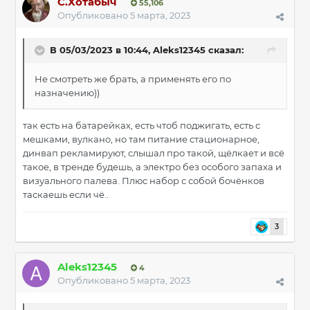
С.Хотабыч
55,106
Опубликовано
5 марта, 2023
В 05/03/2023 в 10:44,
Aleks12345
сказал:
Не смотреть же брать, а применять его по
назначению))
так есть на батарейках, есть чтоб поджигать, есть с
мешками, вулкано, но там питание стационарное,
динвап рекламируют, слышал про такой, щёлкает и всё
такое, в тренде будешь, а электро без особого запаха и
визуального палева. Плюс набор с собой бочёнков
таскаешь если чё..
3
Aleks12345
4
Опубликовано
5 марта, 2023