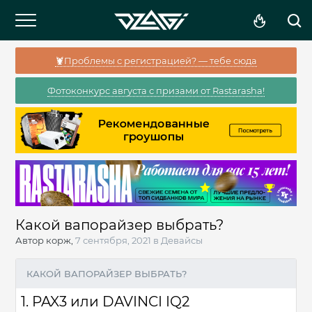
🦞Проблемы с регистрацией? — тебе сюда
Фотоконкурс августа с призами от Rastarasha!
Какой вапорайзер выбрать?
Автор
корж
,
7 сентября, 2021
в
Девайсы
КАКОЙ ВАПОРАЙЗЕР ВЫБРАТЬ?
1. PAX3 или DAVINCI IQ2