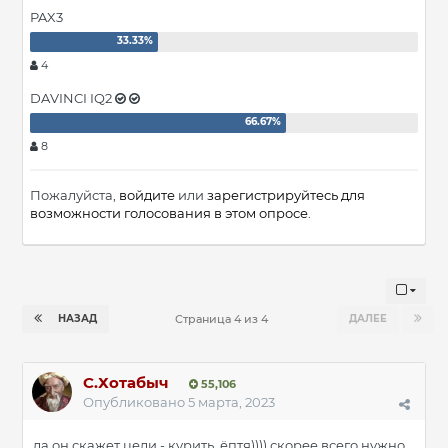
PAX3
4
DAVINCI IQ2
8
Пожалуйста,
войдите
или
зарегистрируйтесь
для
возможности голосования в этом опросе.
НАЗАД
ДАЛЕЕ
Страница 4 из 4
С.Хотабыч
55,106
Опубликовано
5 марта, 2023
да он скажет цели - курить, ёптя)))) скорее всего нужно