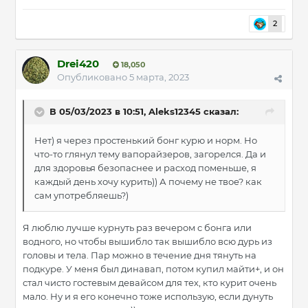
2
Drei420
18,050
Опубликовано
5 марта, 2023
В 05/03/2023 в 10:51,
Aleks12345
сказал:
Нет) я через простенький бонг курю и норм. Но
что-то глянул тему вапорайзеров, загорелся. Да и
для здоровья безопаснее и расход поменьше, я
каждый день хочу курить)) А почему не твое? как
сам употребляешь?)
Я люблю лучше курнуть раз вечером с бонга или
водного, но чтобы вышибло так вышибло всю дурь из
головы и тела. Пар можно в течение дня тянуть на
подкуре. У меня был динавап, потом купил майти+, и он
стал чисто гостевым девайсом для тех, кто курит очень
мало. Ну и я его конечно тоже использую, если дунуть