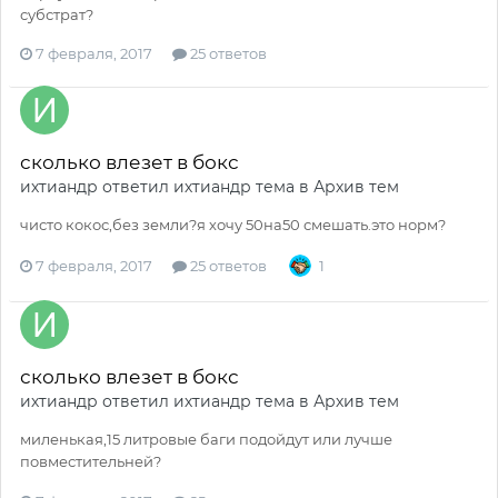
субстрат?
7 февраля, 2017
25 ответов
сколько влезет в бокс
ихтиандр
ответил
ихтиандр
тема в
Архив тем
чисто кокос,без земли?я хочу 50на50 смешать.это норм?
7 февраля, 2017
25 ответов
1
сколько влезет в бокс
ихтиандр
ответил
ихтиандр
тема в
Архив тем
миленькая,15 литровые баги подойдут или лучше
повместительней?