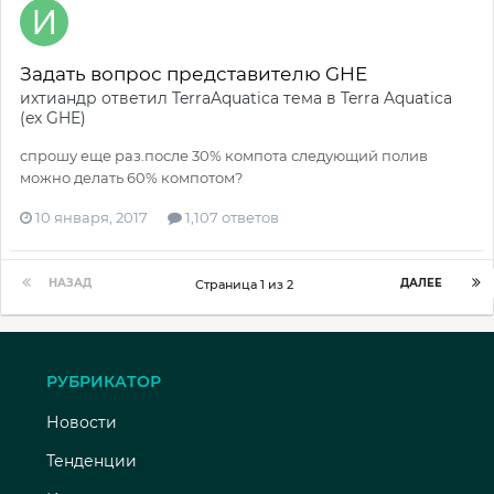
Задать вопрос представителю GHE
ихтиандр
ответил
TerraAquatica
тема в
Terra Aquatica
(ex GHE)
спрошу еще раз.после 30% компота следующий полив
можно делать 60% компотом?
10 января, 2017
1,107 ответов
НАЗАД
ДАЛЕЕ
Страница 1 из 2
РУБРИКАТОР
Новости
Тенденции