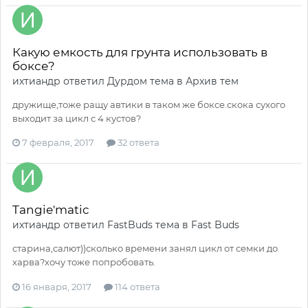
Какую емкость для грунта использовать в
боксе?
ихтиандр
ответил
Дурдом
тема в
Архив тем
дружище,тоже ращу автики в таком же боксе.скока сухого
выходит за цикл с 4 кустов?
7 февраля, 2017
32 ответа
Tangie'matic
ихтиандр
ответил
FastBuds
тема в
Fast Buds
старина,салют))сколько времени занял цикл от семки до
харва?хочу тоже попробовать.
16 января, 2017
114 ответа