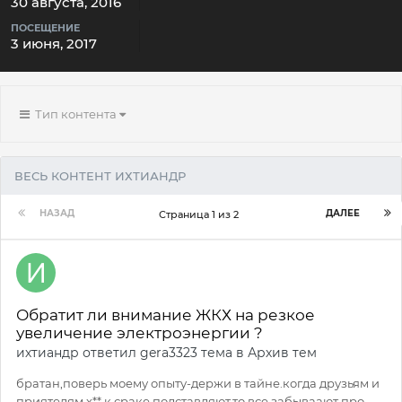
30 августа, 2016
ПОСЕЩЕНИЕ
3 июня, 2017
Тип контента
ВЕСЬ КОНТЕНТ ИХТИАНДР
НАЗАД
ДАЛЕЕ
Страница 1 из 2
Обратит ли внимание ЖКХ на резкое
увеличение электроэнергии ?
ихтиандр
ответил
gera3323
тема в
Архив тем
братан,поверь моему опыту-держи в тайне.когда друзьям и
приятелям х** к сраке подставляют,то все забываают про