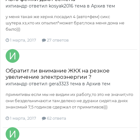
ихтиандр
ответил
kosyak2016
тема в
Архив тем
у меня такая же херня.посадил 4 (авто+фем) сикс
шутера.хз,кто их опылил*может брат,пока меня дома не
было)))
1 марта, 2017
27 ответов
Обратит ли внимание ЖКХ на резкое
увеличение электроэнергии ?
ихтиандр
ответил
gera3323
тема в
Архив тем
примитивы если мы не видим их работу,то это не значит,что
они бездельничают.и там делеко не дураки сидят.на днях
знакомый 7,5 годиков сдержал от примитивов)))
1 марта, 2017
62 ответа