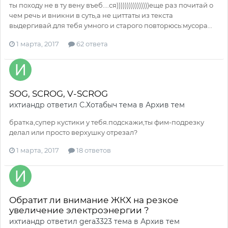
ты походу не в ту вену въеб....ся))))))))))))))))еще раз почитай о
чем речь и вникни в суть,а не циттаты из текста
выдергивай.для тебя умного и старого повторюсь:мусора...
1 марта, 2017
62 ответа
SOG, SCROG, V-SCROG
ихтиандр
ответил
С.Хотабыч
тема в
Архив тем
братка,супер кустики у тебя.подскажи,ты фим-подрезку
делал или просто верхушку отрезал?
1 марта, 2017
18 ответов
Обратит ли внимание ЖКХ на резкое
увеличение электроэнергии ?
ихтиандр
ответил
gera3323
тема в
Архив тем