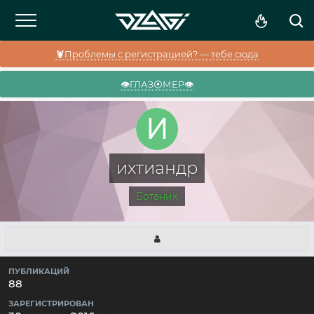
🦞Проблемы с регистрацией? — тебе сюда
👁️ГЛАЗ⦿МЕР👁️
ихтиандр
Ботаник
ПУБЛИКАЦИЙ
88
ЗАРЕГИСТРИРОВАН