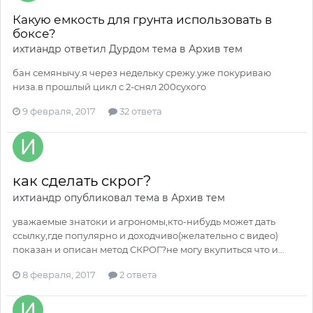
Какую емкость для грунта использовать в
боксе?
ихтиандр
ответил
Дурдом
тема в
Архив тем
бан семянычу.я через недельку срежу.уже покуриваю
низа.в прошлый цикл с 2-снял 200сухого
9 февраля, 2017
32 ответа
как сделать скрог?
ихтиандр
опубликовал тема в
Архив тем
уважаемые знатоки и агрономы,кто-нибудь может дать
ссылку,где популярно и доходчиво(желательно с видео)
показан и описан метод СКРОГ?не могу вкупиться что и...
8 февраля, 2017
2 ответа