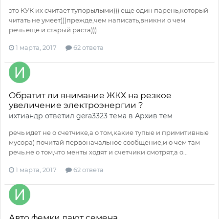
это КУК их считает тупорылыми))) еще один парень,который
читать не умеет)))прежде,чем написать,вникни о чем
речь.еще и старый раста)))
1 марта, 2017
62 ответа
Обратит ли внимание ЖКХ на резкое
увеличение электроэнергии ?
ихтиандр
ответил
gera3323
тема в
Архив тем
речь идет не о счетчике,а о том,какие тупые и примитивные
мусора) почитай первоначальное сообщение,и о чем там
речь.не о том,что менты ходят и счетчики смотрят,а о...
1 марта, 2017
62 ответа
Авто фемки дают семена