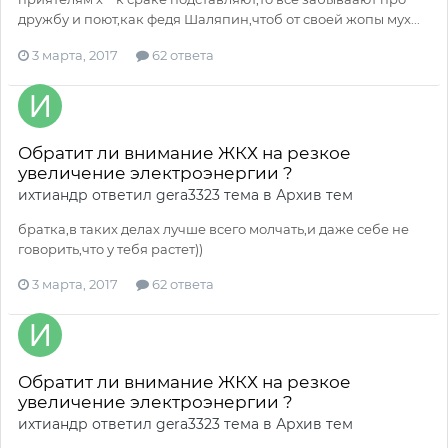
дружбу и поют,как федя Шаляпин,чтоб от своей жопы мух...
3 марта, 2017
62 ответа
Обратит ли внимание ЖКХ на резкое
увеличение электроэнергии ?
ихтиандр
ответил
gera3323
тема в
Архив тем
братка,в таких делах лучше всего молчать,и даже себе не
говорить,что у тебя растет))
3 марта, 2017
62 ответа
Обратит ли внимание ЖКХ на резкое
увеличение электроэнергии ?
ихтиандр
ответил
gera3323
тема в
Архив тем