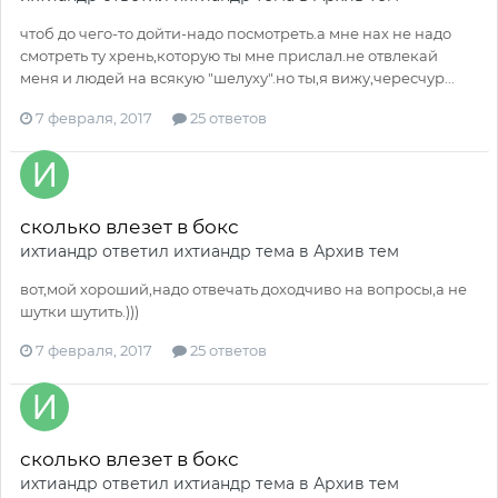
чтоб до чего-то дойти-надо посмотреть.а мне нах не надо
смотреть ту хрень,которую ты мне прислал.не отвлекай
меня и людей на всякую "шелуху".но ты,я вижу,чересчур...
7 февраля, 2017
25 ответов
сколько влезет в бокс
ихтиандр
ответил
ихтиандр
тема в
Архив тем
вот,мой хороший,надо отвечать доходчиво на вопросы,а не
шутки шутить.)))
7 февраля, 2017
25 ответов
сколько влезет в бокс
ихтиандр
ответил
ихтиандр
тема в
Архив тем