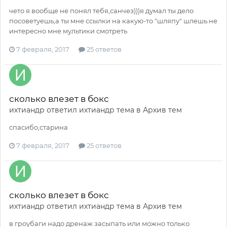
чето я вообще не понял тебя,санчез)))я думал ты дело
посоветуешь,а ты мне ссылки на какую-то "шляпу" шлешь.не
интересно мне мультики смотреть
7 февраля, 2017
25 ответов
сколько влезет в бокс
ихтиандр
ответил
ихтиандр
тема в
Архив тем
спасибо,старина
7 февраля, 2017
25 ответов
сколько влезет в бокс
ихтиандр
ответил
ихтиандр
тема в
Архив тем
в гроубаги надо дренаж засыпать или можно только