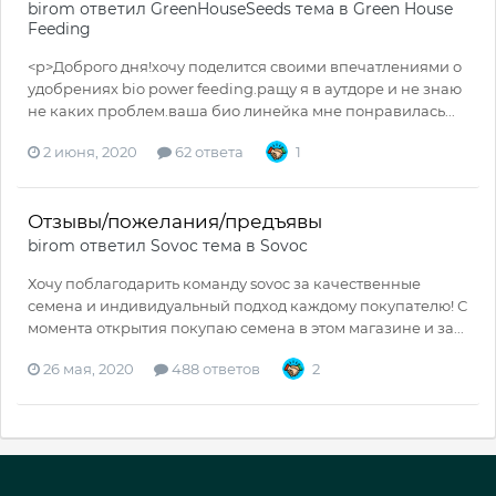
birom
ответил
GreenHouseSeeds
тема в
Green House
Feeding
<p>Доброго дня!хочу поделится своими впечатлениями о
удобрениях bio power feeding.ращу я в аутдоре и не знаю
не каких проблем.ваша био линейка мне понравилась...
2 июня, 2020
62 ответа
1
Отзывы/пожелания/предъявы
birom
ответил
Sovoc
тема в
Sovoc
Хочу поблагодарить команду sovoc за качественные
семена и индивидуальный подход каждому покупателю! С
момента открытия покупаю семена в этом магазине и за...
26 мая, 2020
488 ответов
2