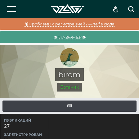
🦞Проблемы с регистрацией? — тебе сюда
👁️ГЛАЗ⦿МЕР👁️
birom
Ботаник
ПУБЛИКАЦИЙ
27
ЗАРЕГИСТРИРОВАН