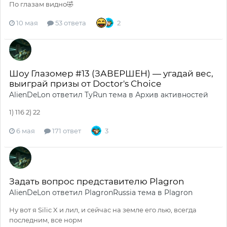
По глазам видно🤣
10 мая
53 ответа
2
Шоу Глазомер #13 (ЗАВЕРШЕН) — угадай вес,
выиграй призы от Doctor's Choice
AlienDeLon
ответил
TyRun
тема в
Архив активностей
1) 116 2) 22
6 мая
171 ответ
3
Задать вопрос представителю Plagron
AlienDeLon
ответил
PlagronRussia
тема в
Plagron
Ну вот я Silic X и лил, и сейчас на земле его лью, всегда
последним, все норм