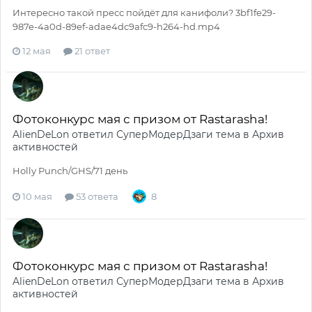
Интересно такой пресс пойдёт для канифоли? 3bf1fe29-
987e-4a0d-89ef-adae4dc9afc9-h264-hd.mp4
12 мая
21 ответ
Фотоконкурс мая с призом от Rastarasha!
AlienDeLon
ответил
СуперМодерДзаги
тема в
Архив
активностей
Holly Punch/GHS/71 день
10 мая
53 ответа
8
Фотоконкурс мая с призом от Rastarasha!
AlienDeLon
ответил
СуперМодерДзаги
тема в
Архив
активностей