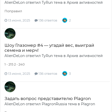
AlienDeLon
ответил
TyRun
тема в
Архив активностей
Поправил
13 июня, 2025
136 ответов
2
Шоу Глазомер #4 — угадай вес, выиграй
семена и мерч!
AlienDeLon
ответил
TyRun
тема в
Архив активностей
1 - 215 2 - 240
13 июня, 2025
136 ответов
3
Задать вопрос представителю Plagron
AlienDeLon
ответил
PlagronRussia
тема в
Plagron