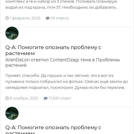
комплекс а+в и набор из 3 стимов. Поливать планирую
водой из под крана, ппм 57. Необходимо ли добавлять...
1 февраля, 2025
53 ответа
Q-A: Помогите опознать проблему с
растением
AlienDeLon
ответил
ContentDzagi
тема в
Проблемы
растений
Привет, спасибо. Да горшок и так лёгкий, это я вот из
пульвика только побрызгал на фотках. Сейчас ещё земли до
семядолей подсыпал, посмотрим. Думаю если бы перелив...
9 ноября, 2021
17,691 ответ
Q-A: Помогите опознать проблему с
растением