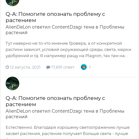
Q-A: Помогите опознать проблему с
растением
AlienDeLon
ответил
ContentDzagi
тема в
Проблемы
растений
Тут наверно не то что мнение Гровера, а от конкретной
растихи зависит, условий окружающей среды, света, марки
удобрений и тд. Я например ращу на Plagron, так там на...
12 августа, 2021
17,691 ответ
1
Q-A: Помогите опознать проблему с
растением
AlienDeLon
ответил
ContentDzagi
тема в
Проблемы
растений
Естественно. Благодаря хорошему светоотражению лучше
засвет растения, растение получает больше света - лучше