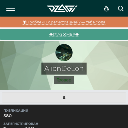
🦞Проблемы с регистрацией? — тебе сюда
👁️ГЛАЗ⦿МЕР👁️
AlienDeLon
Гровер
ПУБЛИКАЦИЙ
580
ЗАРЕГИСТРИРОВАН