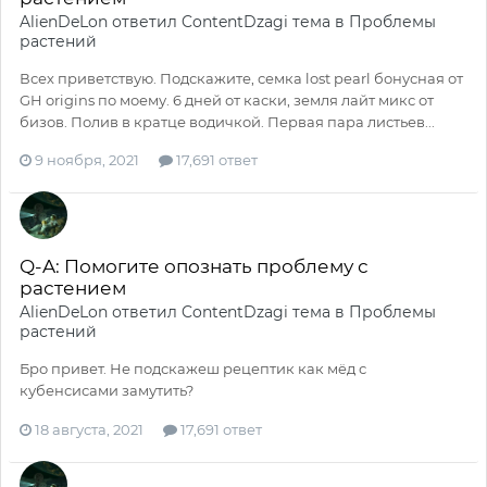
AlienDeLon
ответил
ContentDzagi
тема в
Проблемы
растений
Всех приветствую. Подскажите, семка lost pearl бонусная от
GH origins по моему. 6 дней от каски, земля лайт микс от
бизов. Полив в кратце водичкой. Первая пара листьев...
9 ноября, 2021
17,691 ответ
Q-A: Помогите опознать проблему с
растением
AlienDeLon
ответил
ContentDzagi
тема в
Проблемы
растений
Бро привет. Не подскажеш рецептик как мëд с
кубенсисами замутить?
18 августа, 2021
17,691 ответ