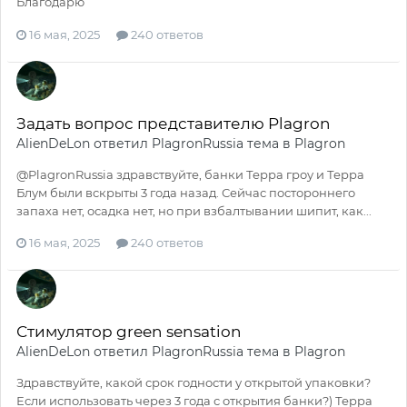
Благодарю
16 мая, 2025
240 ответов
Задать вопрос представителю Plagron
AlienDeLon
ответил
PlagronRussia
тема в
Plagron
@PlagronRussia здравствуйте, банки Терра гроу и Терра
Блум были вскрыты 3 года назад. Сейчас постороннего
запаха нет, осадка нет, но при взбалтывании шипит, как...
16 мая, 2025
240 ответов
Стимулятор green sensation
AlienDeLon
ответил
PlagronRussia
тема в
Plagron
Здравствуйте, какой срок годности у открытой упаковки?
Если использовать через 3 года с открытия банки?) Терра