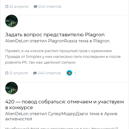
22 апреля
240 ответов
Задать вопрос представителю Plagron
AlienDeLon
ответил
PlagronRussia
тема в
Plagron
Привет, я на кокосе растил прошлый гров с кремнием.
Правда от Simplex у них написано лить последним и после
ровнять Ph, так как щелочит сильно
21 апреля
240 ответов
1
420 — повод собраться: отмечаем и участвуем
в конкурсе
AlienDeLon
ответил
СуперМодерДзаги
тема в
Архив
активностей
Ну обычный фест, мы к сожалению не в сан-франциско) Я