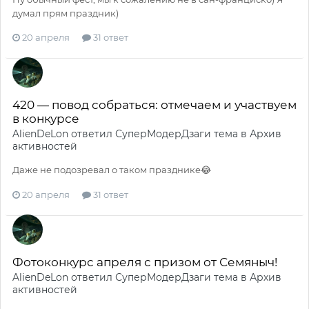
думал прям праздник)
20 апреля
31 ответ
420 — повод собраться: отмечаем и участвуем
в конкурсе
AlienDeLon
ответил
СуперМодерДзаги
тема в
Архив
активностей
Даже не подозревал о таком празднике😂
20 апреля
31 ответ
Фотоконкурс апреля с призом от Семяныч!
AlienDeLon
ответил
СуперМодерДзаги
тема в
Архив
активностей