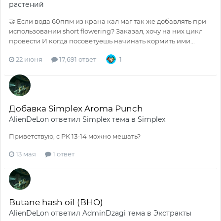
растений
🤝 Если вода 60ппм из крана кал маг так же добавлять при
использовании short flowering? Заказал, хочу на них цикл
провести И когда посоветуешь начинать кормить ими...
22 июня
17,691 ответ
1
Добавка Simplex Aroma Punch
AlienDeLon
ответил
Simplex
тема в
Simplex
Приветствую, с PK 13-14 можно мешать?
13 мая
1 ответ
Butane hash oil (BHO)
AlienDeLon
ответил
AdminDzagi
тема в
Экстракты