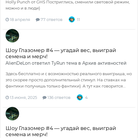
Holly Punch от GHS Постриглись, сменили световой режим,
можно и в люди)
18 апреля
77 ответов
11
Шоу Глазомер #4 — угадай вес, выиграй
семена и мерч!
AlienDeLon
ответил
TyRun
тема в
Архив активностей
Здесь бесплатно и с возможностью реального выигрыша, но
это скорее просто дополнительный стимул. На ставках на
фантики получишь только фантики). А тут как говорится...
13 июня, 2025
136 ответов
4
Шоу Глазомер #4 — угадай вес, выиграй
семена и мерч!