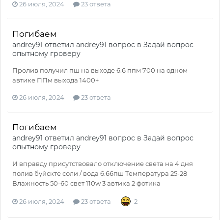
26 июля, 2024
23 ответа
Погибаем
andrey91
ответил
andrey91
вопрос в
Задай вопрос
опытному гроверу
Пролив получил пш на выходе 6.6 ппм 700 на одном
автике ППм выхода 1400+
26 июля, 2024
23 ответа
Погибаем
andrey91
ответил
andrey91
вопрос в
Задай вопрос
опытному гроверу
И вправду присутствовало отключение света на 4 дня
полив буйскте соли / вода 6.66пш Температура 25-28
Влажность 50-60 свет 110w 3 автика 2 фотика
26 июля, 2024
23 ответа
2