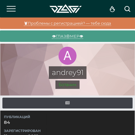
🦞Проблемы с регистрацией? — тебе сюда
👁️ГЛАЗ⦿МЕР👁️
andrey91
Ботаник
ПУБЛИКАЦИЙ
84
ЗАРЕГИСТРИРОВАН