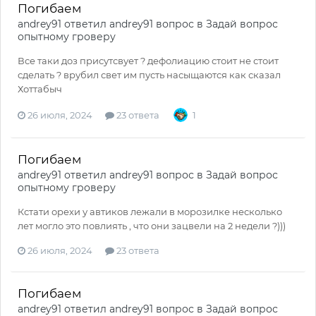
Погибаем
andrey91
ответил
andrey91
вопрос в
Задай вопрос
опытному гроверу
Все таки доз присутсвует ? дефолиацию стоит не стоит
сделать ? врубил свет им пусть насыщаются как сказал
Хоттабыч
26 июля, 2024
23 ответа
1
Погибаем
andrey91
ответил
andrey91
вопрос в
Задай вопрос
опытному гроверу
Кстати орехи у автиков лежали в морозилке несколько
лет могло это повлиять , что они зацвели на 2 недели ?)))
26 июля, 2024
23 ответа
Погибаем
andrey91
ответил
andrey91
вопрос в
Задай вопрос