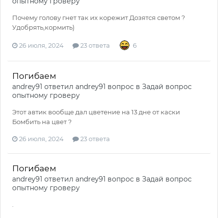
опытному гроверу
Почему голову гнет так их корежит Дозятся светом ?
Удобрять,кормить)
26 июля, 2024
23 ответа
6
Погибаем
andrey91
ответил
andrey91
вопрос в
Задай вопрос
опытному гроверу
Этот автик вообще дал цветение на 13 дне от каски
Бомбить на цвет ?
26 июля, 2024
23 ответа
Погибаем
andrey91
ответил
andrey91
вопрос в
Задай вопрос
опытному гроверу
.