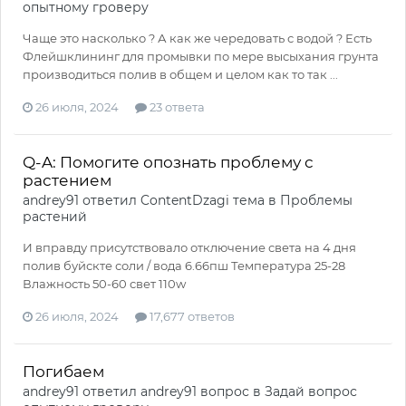
опытному гроверу
Чаще это насколько ? А как же чередовать с водой ? Есть
Флейшклининг для промывки по мере высыхания грунта
производиться полив в общем и целом как то так ...
26 июля, 2024
23 ответа
Q-A: Помогите опознать проблему с
растением
andrey91
ответил
ContentDzagi
тема в
Проблемы
растений
И вправду присутствовало отключение света на 4 дня
полив буйскте соли / вода 6.66пш Температура 25-28
Влажность 50-60 свет 110w
26 июля, 2024
17,677 ответов
Погибаем
andrey91
ответил
andrey91
вопрос в
Задай вопрос