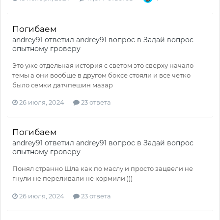
Погибаем
andrey91
ответил
andrey91
вопрос в
Задай вопрос
опытному гроверу
Это уже отдельная история с светом это сверху начало
темы а они вообще в другом боксе стояли и все четко
было семки датчпешин мазар
26 июля, 2024
23 ответа
Погибаем
andrey91
ответил
andrey91
вопрос в
Задай вопрос
опытному гроверу
Понял странно Шла как по маслу и просто зацвели не
гнули не переливали не кормили )))
26 июля, 2024
23 ответа