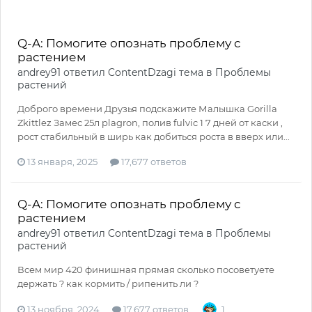
Q-A: Помогите опознать проблему с
растением
andrey91
ответил
ContentDzagi
тема в
Проблемы
растений
Доброго времени Друзья подскажите Малышка Gorilla
Zkittlez Замес 25л plagron, полив fulvic 1 7 дней от каски ,
рост стабильный в ширь как добиться роста в вверх или...
13 января, 2025
17,677 ответов
Q-A: Помогите опознать проблему с
растением
andrey91
ответил
ContentDzagi
тема в
Проблемы
растений
Всем мир 420 финишная прямая сколько посоветуете
держать ? как кормить / рипенить ли ?
13 ноября, 2024
17,677 ответов
1