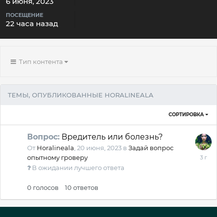
6 июня, 2023
ПОСЕЩЕНИЕ
22 часа назад
Тип контента
ТЕМЫ, ОПУБЛИКОВАННЫЕ HORALINEALA
СОРТИРОВКА
Вопрос:
Вредитель или болезнь?
От
Horalineala
,
20 июня, 2023
в
Задай вопрос
25
опытному гроверу
июля,
В ожидании лучшего ответа
2023
0
голосов
10
ответов