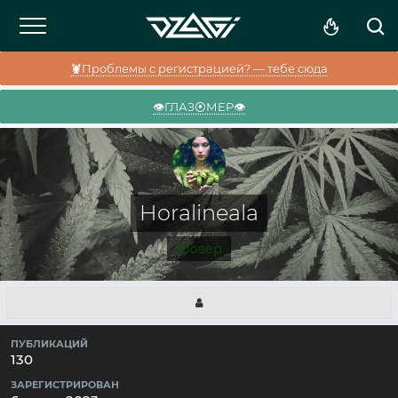
🦞Проблемы с регистрацией? — тебе сюда
👁️ГЛАЗ⦿МЕР👁️
Horalineala
Гровер
ПУБЛИКАЦИЙ
130
ЗАРЕГИСТРИРОВАН